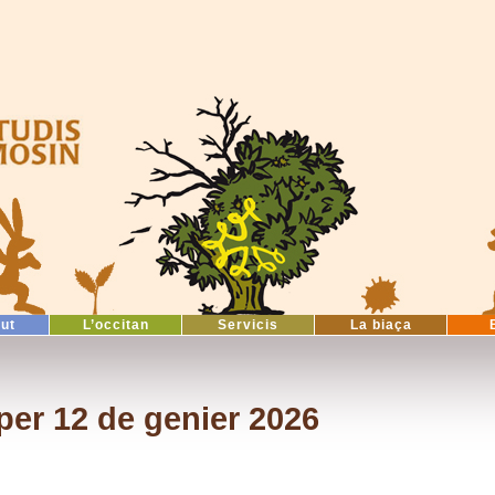
tut
L’occitan
Servicis
La biaça
er 12 de genier 2026