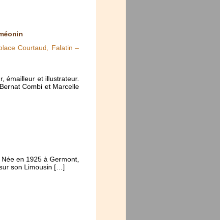
iméonin
lace Courtaud, Falatin –
 émailleur et illustrateur.
 Bernat Combi et Marcelle
re. Née en 1925 à Germont,
 sur son Limousin […]