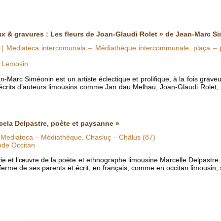
x & gravures : Les fleurs de Joan-Glaudi Rolet » de Jean-Marc S
| Mediateca intercomunala – Médiathèque intercommunale, plaça – p
O Lemosin
arc Siméonin est un artiste éclectique et prolifique, à la fois graveur,
s écrits d’auteurs limousins comme Jan dau Melhau, Joan-Glaudi Rolet,
cela Delpastre, poète et paysanne »
 Mediateca – Médiathèque, Chasluç – Châlus (87)
nde Occitan
 vie et l’œuvre de la poète et ethnographe limousine Marcelle Delpast
 ferme de ses parents et écrit, en français, comme en occitan limousin,