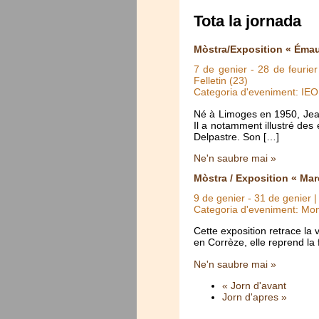
Tota la jornada
Mòstra/Exposition « Émau
7 de genier
-
28 de feurier
Felletin (23)
Categoria d'eveniment: IE
Né à Limoges en 1950, Jean-M
Il a notamment illustré de
Delpastre. Son […]
Ne'n saubre mai »
Mòstra / Exposition « Mar
9 de genier
-
31 de genier
|
Categoria d'eveniment: Mo
Cette exposition retrace la
en Corrèze, elle reprend la
Ne'n saubre mai »
« Jorn d'avant
Jorn d'apres »