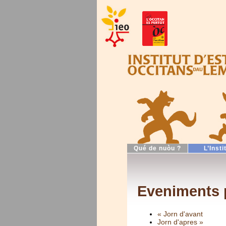
Qué de nuòu ?
L’Insti
Eveniments p
« Jorn d'avant
Jorn d'apres »