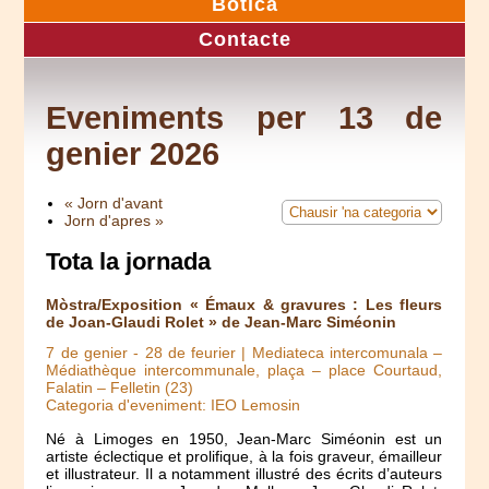
Botica
Contacte
Eveniments per 13 de
genier 2026
« Jorn d'avant
Jorn d'apres »
Tota la jornada
Mòstra/Exposition « Émaux & gravures : Les fleurs
de Joan-Glaudi Rolet » de Jean-Marc Siméonin
7 de genier
-
28 de feurier
| Mediateca intercomunala –
Médiathèque intercommunale, plaça – place Courtaud,
Falatin – Felletin (23)
Categoria d'eveniment: IEO Lemosin
Né à Limoges en 1950, Jean-Marc Siméonin est un
artiste éclectique et prolifique, à la fois graveur, émailleur
et illustrateur. Il a notamment illustré des écrits d’auteurs