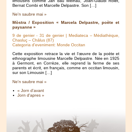
limousins comme Jan dau Melhau, Joan-Glaudi Rolet,
Bernat Combi et Marcelle Delpastre. Son […]
Ne'n saubre mai »
Mòstra / Exposition « Marcela Delpastre, poète et
paysanne »
9 de genier
-
31 de genier
| Mediateca – Médiathèque,
Chasluç – Châlus (87)
Categoria d'eveniment: Monde Occitan
Cette exposition retrace la vie et l’œuvre de la poète et
ethnographe limousine Marcelle Delpastre. Née en 1925
à Germont, en Corrèze, elle reprend la ferme de ses
parents et écrit, en français, comme en occitan limousin,
sur son Limousin […]
Ne'n saubre mai »
« Jorn d'avant
Jorn d'apres »