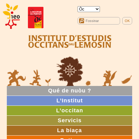
Qué de nuòu ?
L’Institut
L’occitan
Servicis
La biaça