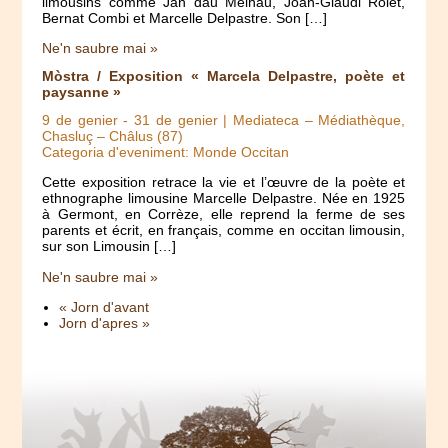
limousins comme Jan dau Melhau, Joan-Glaudi Rolet,
Bernat Combi et Marcelle Delpastre. Son […]
Ne'n saubre mai »
Mòstra / Exposition « Marcela Delpastre, poète et
paysanne »
9 de genier
-
31 de genier
| Mediateca – Médiathèque,
Chasluç – Châlus (87)
Categoria d'eveniment: Monde Occitan
Cette exposition retrace la vie et l’œuvre de la poète et
ethnographe limousine Marcelle Delpastre. Née en 1925
à Germont, en Corrèze, elle reprend la ferme de ses
parents et écrit, en français, comme en occitan limousin,
sur son Limousin […]
Ne'n saubre mai »
« Jorn d'avant
Jorn d'apres »