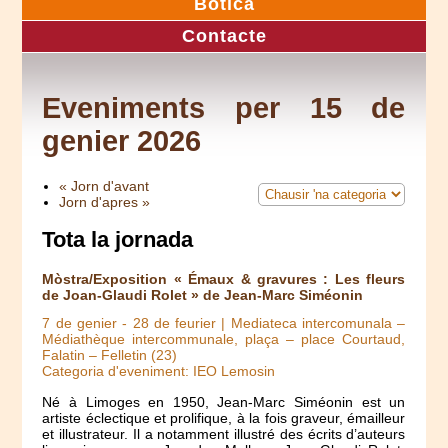
Botica
Contacte
Eveniments per 15 de
genier 2026
« Jorn d'avant
Jorn d'apres »
Tota la jornada
Mòstra/Exposition « Émaux & gravures : Les fleurs
de Joan-Glaudi Rolet » de Jean-Marc Siméonin
7 de genier
-
28 de feurier
| Mediateca intercomunala –
Médiathèque intercommunale, plaça – place Courtaud,
Falatin – Felletin (23)
Categoria d'eveniment: IEO Lemosin
Né à Limoges en 1950, Jean-Marc Siméonin est un
artiste éclectique et prolifique, à la fois graveur, émailleur
et illustrateur. Il a notamment illustré des écrits d’auteurs