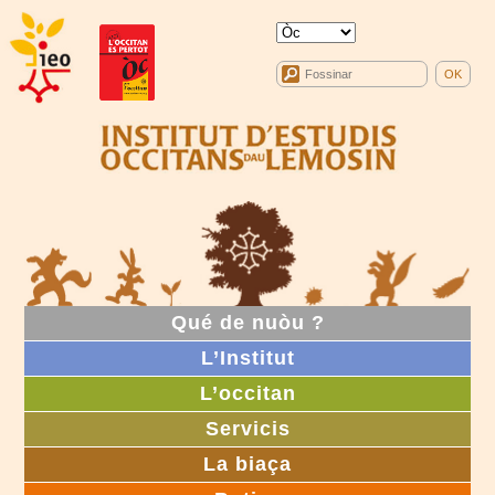
Qué de nuòu ?
L’Institut
L’occitan
Servicis
La biaça