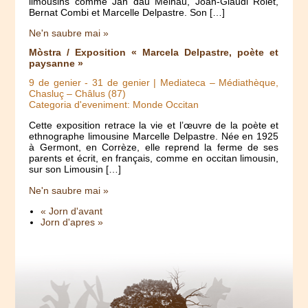
limousins comme Jan dau Melhau, Joan-Glaudi Rolet,
Bernat Combi et Marcelle Delpastre. Son […]
Ne'n saubre mai »
Mòstra / Exposition « Marcela Delpastre, poète et
paysanne »
9 de genier
-
31 de genier
| Mediateca – Médiathèque,
Chasluç – Châlus (87)
Categoria d'eveniment: Monde Occitan
Cette exposition retrace la vie et l’œuvre de la poète et
ethnographe limousine Marcelle Delpastre. Née en 1925
à Germont, en Corrèze, elle reprend la ferme de ses
parents et écrit, en français, comme en occitan limousin,
sur son Limousin […]
Ne'n saubre mai »
« Jorn d'avant
Jorn d'apres »