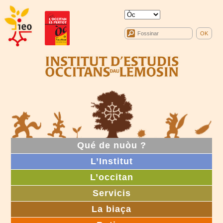
Qué de nuòu ?
L’Institut
L’occitan
Servicis
La biaça