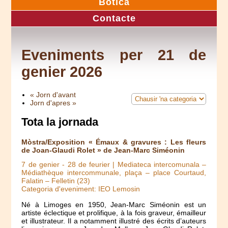
Botica
Contacte
Eveniments per 21 de
genier 2026
« Jorn d'avant
Jorn d'apres »
Tota la jornada
Mòstra/Exposition « Émaux & gravures : Les fleurs
de Joan-Glaudi Rolet » de Jean-Marc Siméonin
7 de genier
-
28 de feurier
| Mediateca intercomunala –
Médiathèque intercommunale, plaça – place Courtaud,
Falatin – Felletin (23)
Categoria d'eveniment: IEO Lemosin
Né à Limoges en 1950, Jean-Marc Siméonin est un
artiste éclectique et prolifique, à la fois graveur, émailleur
et illustrateur. Il a notamment illustré des écrits d’auteurs