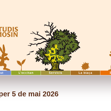
tut
L’occitan
Servicis
La biaça
per 5 de mai 2026