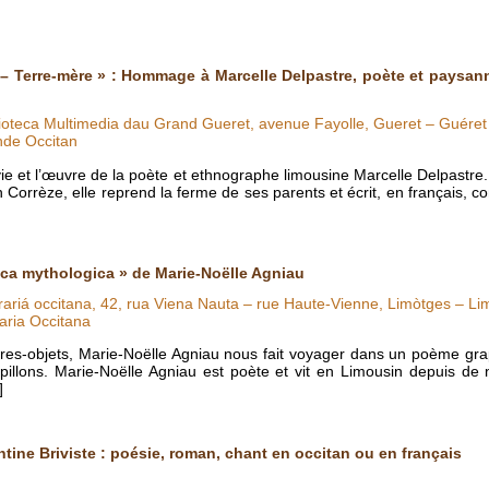
– Terre-mère » : Hommage à Marcelle Delpastre, poète et paysann
lioteca Multimedia dau Grand Gueret, avenue Fayolle, Gueret – Guéret
nde Occitan
 vie et l’œuvre de la poète et ethnographe limousine Marcelle Delpast
rrèze, elle reprend la ferme de ses parents et écrit, en français, c
ica mythologica » de Marie-Noëlle Agniau
rariá occitana, 42, rua Viena Nauta – rue Haute-Vienne, Limòtges – Li
aria Occitana
vres-objets, Marie-Noëlle Agniau nous fait voyager dans un poème grap
papillons. Marie-Noëlle Agniau est poète et vit en Limousin depuis d
]
ntine Briviste : poésie, roman, chant en occitan ou en français