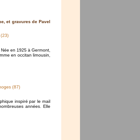
e, et gravures de Pavel
 (23)
re. Née en 1925 à Germont,
omme en occitan limousin,
moges (87)
hique inspiré par le mail
e nombreuses années. Elle