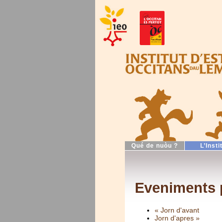
Qué de nuòu ?
L’Insti
Eveniments 
« Jorn d'avant
Jorn d'apres »