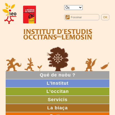
Qué de nuòu ?
L’Institut
L’occitan
Servicis
La biaça