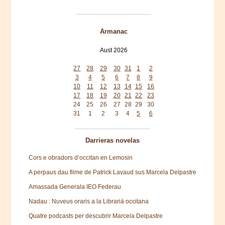
Armanac
Aust 2026
Mon
Tue
Wed
Thu
Fri
Sat
Sun
27
28
29
30
31
1
2
3
4
5
6
7
8
9
10
11
12
13
14
15
16
17
18
19
20
21
22
23
24
25
26
27
28
29
30
31
1
2
3
4
5
6
Darrieras novelas
Cors e obradors d’occitan en Lemosin
A perpaus dau filme de Patrick Lavaud sus Marcela Delpastre
Amassada Generala IEO Federau
Nadau : Nuveus oraris a la Librariá occitana
Quatre podcasts per descubrir Marcela Delpastre