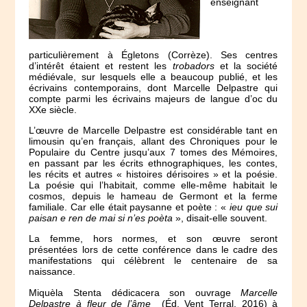
enseignant
particulièrement à Égletons (Corrèze). Ses centres
d’intérêt étaient et restent les
trobadors
et la société
médiévale, sur lesquels elle a beaucoup publié, et les
écrivains contemporains, dont Marcelle Delpastre qui
compte parmi les écrivains majeurs de langue d’oc du
XXe siècle.
L’œuvre de Marcelle Delpastre est considérable tant en
limousin qu’en français, allant des Chroniques pour le
Populaire du Centre jusqu’aux 7 tomes des Mémoires,
en passant par les écrits ethnographiques, les contes,
les récits et autres « histoires dérisoires » et la poésie.
La poésie qui l’habitait, comme elle-même habitait le
cosmos, depuis le hameau de Germont et la ferme
familiale. Car elle était paysanne et poète : «
ieu que sui
paisan e ren de mai si n’es poèta
», disait-elle souvent.
La femme, hors normes, et son œuvre seront
présentées lors de cette conférence dans le cadre des
manifestations qui célèbrent le centenaire de sa
naissance.
Miquèla Stenta dédicacera son ouvrage
Marcelle
Delpastre à fleur de l’âme
(Éd. Vent Terral, 2016) à