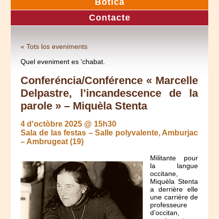
Botica
Contacte
« Tots los eveniments
Quel eveniment es 'chabat.
Conferéncia/Conférence « Marcelle
Delpastre, l’incandescence de la
parole » – Miquèla Stenta
4 d'octòbre 2025 @ 15h30
Sala de las festas – Salle polyvalente, Amburjac
– Ambrugeat (19)
Militante pour
la langue
occitane,
Miquèla Stenta
a derrière elle
une carrière de
professeure
d’occitan,