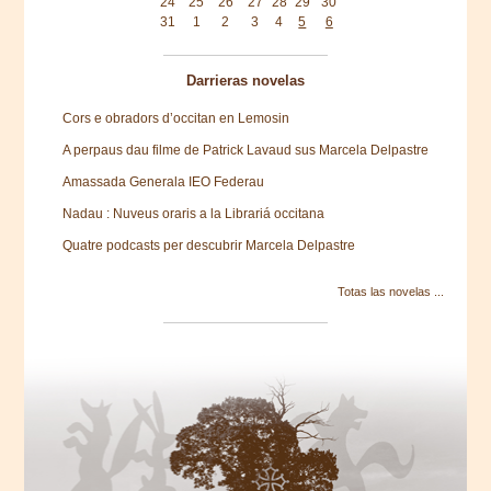
24
25
26
27
28
29
30
31
1
2
3
4
5
6
Darrieras novelas
Cors e obradors d’occitan en Lemosin
A perpaus dau filme de Patrick Lavaud sus Marcela Delpastre
Amassada Generala IEO Federau
Nadau : Nuveus oraris a la Librariá occitana
Quatre podcasts per descubrir Marcela Delpastre
Totas las novelas ...