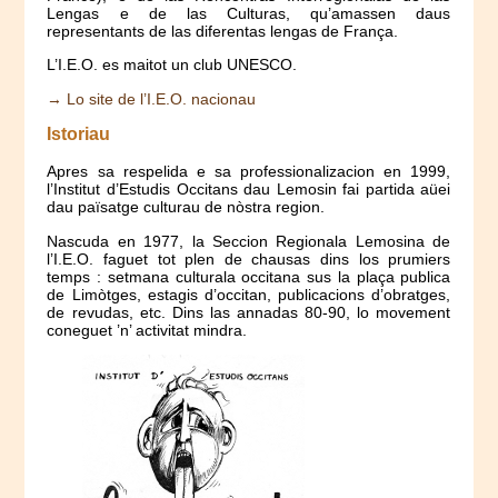
Lengas e de las Culturas, qu’amassen daus
representants de las diferentas lengas de França.
L’I.E.O. es maitot un club UNESCO.
→ Lo site de l’I.E.O. nacionau
Istoriau
Apres sa respelida e sa professionalizacion en 1999,
l’Institut d’Estudis Occitans dau Lemosin fai partida aüei
dau païsatge culturau de nòstra region.
Nascuda en 1977, la Seccion Regionala Lemosina de
l’I.E.O. faguet tot plen de chausas dins los prumiers
temps : setmana culturala occitana sus la plaça publica
de Limòtges, estagis d’occitan, publicacions d’obratges,
de revudas, etc. Dins las annadas 80-90, lo movement
coneguet ’n’ activitat mindra.