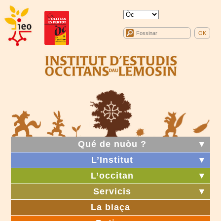
Qué de nuòu ?
▼
L’Institut
▼
L’occitan
▼
Servicis
▼
La biaça