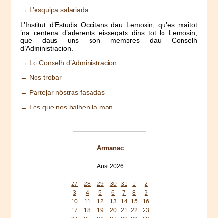
→ L’esquipa salariada
L’Institut d’Estudis Occitans dau Lemosin, qu’es maitot
’na centena d’aderents eissegats dins tot lo Lemosin,
que daus uns son membres dau Conselh
d’Administracion.
→ Lo Conselh d’Administracion
→ Nos trobar
→ Partejar nòstras fasadas
→ Los que nos balhen la man
Armanac
Aust 2026
Mon
Tue
Wed
Thu
Fri
Sat
Sun
27
28
29
30
31
1
2
3
4
5
6
7
8
9
10
11
12
13
14
15
16
17
18
19
20
21
22
23