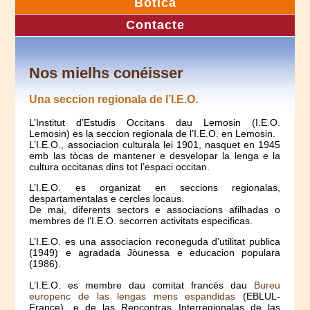
Botica
Contacte
Nos mielhs conéisser
Una seccion regionala de l’I.E.O.
L’Institut d’Estudis Occitans dau Lemosin (I.E.O.
Lemosin) es la seccion regionala de l’I.E.O. en Lemosin.
L’I.E.O., associacion culturala lei 1901, nasquet en 1945
emb las tòcas de mantener e desvelopar la lenga e la
cultura occitanas dins tot l’espaci occitan.
L’I.E.O. es organizat en seccions regionalas,
despartamentalas e cercles locaus.
De mai, diferents sectors e associacions afilhadas o
membres de l’I.E.O. secorren activitats especificas.
L’I.E.O. es una associacion reconeguda d’utilitat publica
(1949) e agradada Jòunessa e educacion populara
(1986).
L’I.E.O. es membre dau comitat francés dau
Bureu
europenc de las lengas mens espandidas
(EBLUL-
France), e de las Rencontras Interregionalas de las