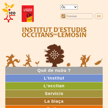
Qué de nuòu ?
L’Institut
L’occitan
Servicis
La biaça