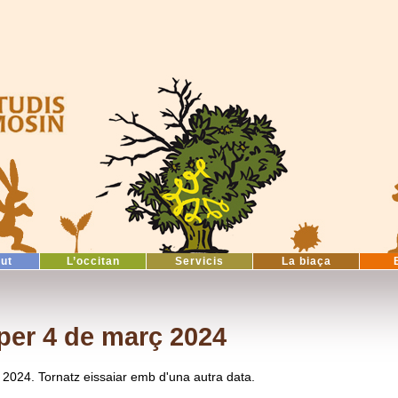
tut
L’occitan
Servicis
La biaça
per 4 de març 2024
 2024. Tornatz eissaiar emb d'una autra data.