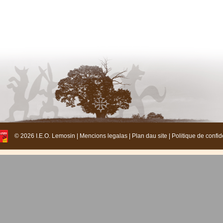
© 2026 I.E.O. Lemosin |
Mencions legalas
|
Plan dau site
|
Politique de confide