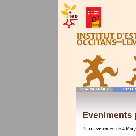
Qué de nuòu ?
L’Insti
Eveniments 
Pas d'eveniments lo 4 Març