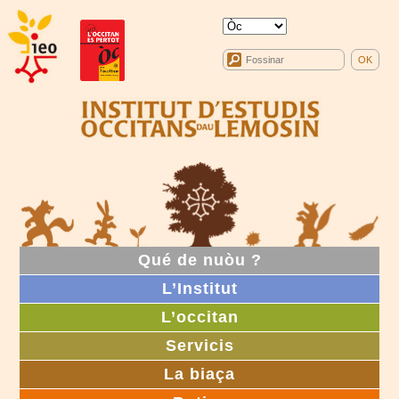
Qué de nuòu ?
L’Institut
L’occitan
Servicis
La biaça