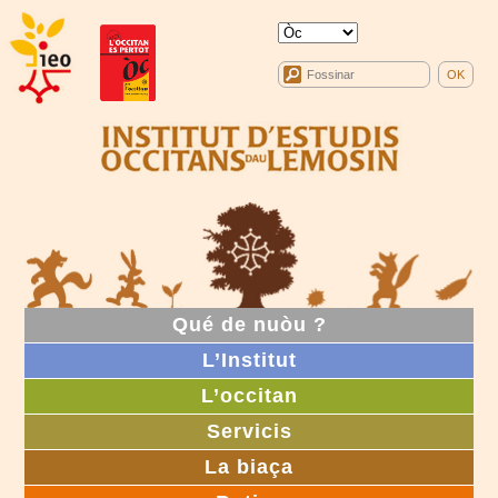
Qué de nuòu ?
L’Institut
L’occitan
Servicis
La biaça