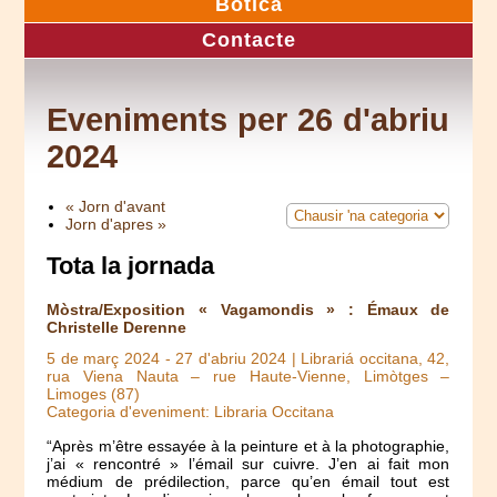
Botica
Contacte
Eveniments per 26 d'abriu
2024
« Jorn d'avant
Jorn d'apres »
Tota la jornada
Mòstra/Exposition « Vagamondis » : Émaux de
Christelle Derenne
5 de març 2024
-
27 d'abriu 2024
| Librariá occitana, 42,
rua Viena Nauta – rue Haute-Vienne, Limòtges –
Limoges (87)
Categoria d'eveniment: Libraria Occitana
“Après m’être essayée à la peinture et à la photographie,
j’ai « rencontré » l’émail sur cuivre. J’en ai fait mon
médium de prédilection, parce qu’en émail tout est