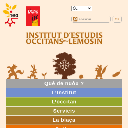
Qué de nuòu ?
L’Institut
L’occitan
Servicis
La biaça