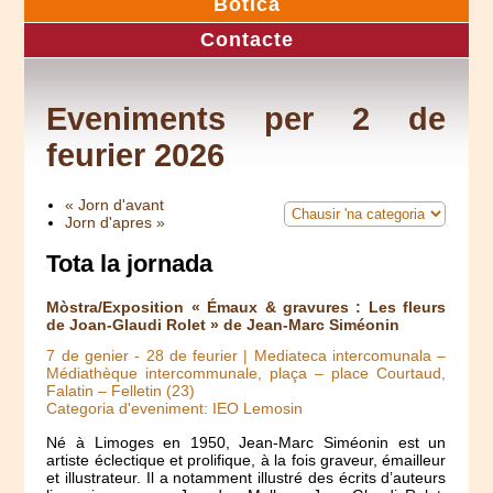
Botica
Contacte
Eveniments per 2 de
feurier 2026
« Jorn d'avant
Jorn d'apres »
Tota la jornada
Mòstra/Exposition « Émaux & gravures : Les fleurs
de Joan-Glaudi Rolet » de Jean-Marc Siméonin
7 de genier
-
28 de feurier
| Mediateca intercomunala –
Médiathèque intercommunale, plaça – place Courtaud,
Falatin – Felletin (23)
Categoria d'eveniment: IEO Lemosin
Né à Limoges en 1950, Jean-Marc Siméonin est un
artiste éclectique et prolifique, à la fois graveur, émailleur
et illustrateur. Il a notamment illustré des écrits d’auteurs