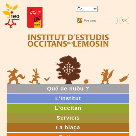
Qué de nuòu ?
L’Institut
L’occitan
Servicis
La biaça