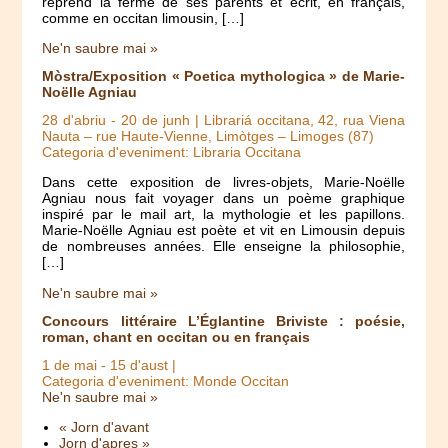
reprend la ferme de ses parents et écrit, en français,
comme en occitan limousin, […]
Ne'n saubre mai »
Mòstra/Exposition « Poetica mythologica » de Marie-
Noëlle Agniau
28 d'abriu
-
20 de junh
| Librariá occitana, 42, rua Viena
Nauta – rue Haute-Vienne, Limòtges – Limoges (87)
Categoria d'eveniment: Libraria Occitana
Dans cette exposition de livres-objets, Marie-Noëlle
Agniau nous fait voyager dans un poème graphique
inspiré par le mail art, la mythologie et les papillons.
Marie-Noëlle Agniau est poète et vit en Limousin depuis
de nombreuses années. Elle enseigne la philosophie,
[…]
Ne'n saubre mai »
Concours littéraire L’Églantine Briviste : poésie,
roman, chant en occitan ou en français
1 de mai
-
15 d'aust
|
Categoria d'eveniment: Monde Occitan
Ne'n saubre mai »
« Jorn d'avant
Jorn d'apres »