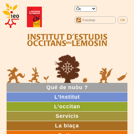
Qué de nuòu ?
L’Institut
L’occitan
Servicis
La biaça