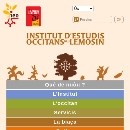
Qué de nuòu ?
L’Institut
L’occitan
Servicis
La biaça