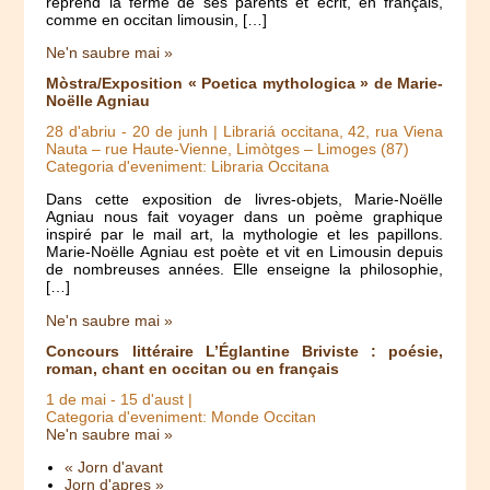
reprend la ferme de ses parents et écrit, en français,
comme en occitan limousin, […]
Ne'n saubre mai »
Mòstra/Exposition « Poetica mythologica » de Marie-
Noëlle Agniau
28 d'abriu
-
20 de junh
| Librariá occitana, 42, rua Viena
Nauta – rue Haute-Vienne, Limòtges – Limoges (87)
Categoria d'eveniment: Libraria Occitana
Dans cette exposition de livres-objets, Marie-Noëlle
Agniau nous fait voyager dans un poème graphique
inspiré par le mail art, la mythologie et les papillons.
Marie-Noëlle Agniau est poète et vit en Limousin depuis
de nombreuses années. Elle enseigne la philosophie,
[…]
Ne'n saubre mai »
Concours littéraire L’Églantine Briviste : poésie,
roman, chant en occitan ou en français
1 de mai
-
15 d'aust
|
Categoria d'eveniment: Monde Occitan
Ne'n saubre mai »
« Jorn d'avant
Jorn d'apres »