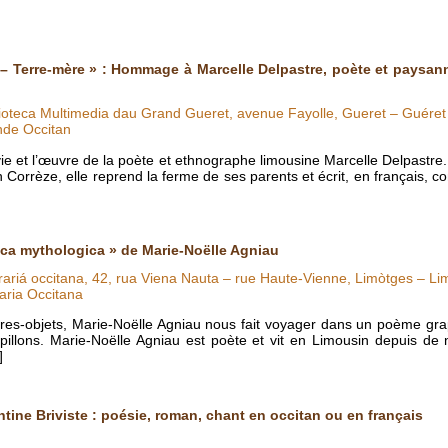
– Terre-mère » : Hommage à Marcelle Delpastre, poète et paysann
lioteca Multimedia dau Grand Gueret, avenue Fayolle, Gueret – Guéret
nde Occitan
 vie et l’œuvre de la poète et ethnographe limousine Marcelle Delpast
rrèze, elle reprend la ferme de ses parents et écrit, en français, c
ica mythologica » de Marie-Noëlle Agniau
rariá occitana, 42, rua Viena Nauta – rue Haute-Vienne, Limòtges – Li
aria Occitana
vres-objets, Marie-Noëlle Agniau nous fait voyager dans un poème grap
papillons. Marie-Noëlle Agniau est poète et vit en Limousin depuis d
]
ntine Briviste : poésie, roman, chant en occitan ou en français