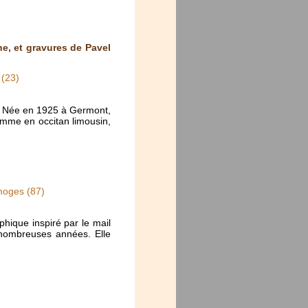
e, et gravures de Pavel
 (23)
re. Née en 1925 à Germont,
omme en occitan limousin,
moges (87)
hique inspiré par le mail
e nombreuses années. Elle