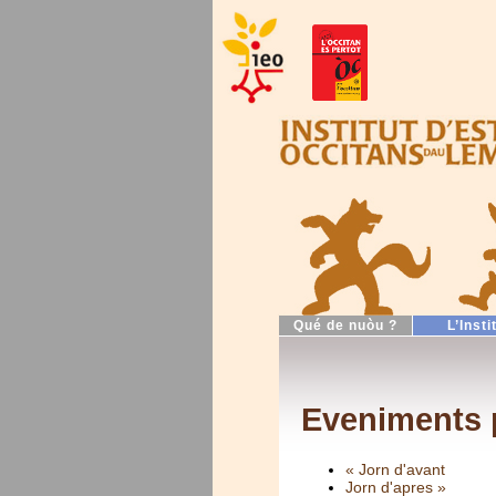
Qué de nuòu ?
L’Insti
Eveniments 
« Jorn d'avant
Jorn d'apres »