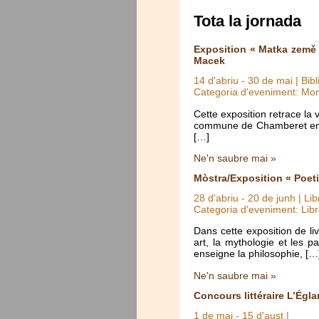
Tota la jornada
Exposition « Matka země 
Macek
14 d'abriu
-
30 de mai
| Bib
Categoria d'eveniment: Mo
Cette exposition retrace la
commune de Chamberet en Co
[…]
Ne'n saubre mai »
Mòstra/Exposition « Poet
28 d'abriu
-
20 de junh
| Lib
Categoria d'eveniment: Libr
Dans cette exposition de li
art, la mythologie et les 
enseigne la philosophie, […
Ne'n saubre mai »
Concours littéraire L’Égla
1 de mai
-
15 d'aust
|