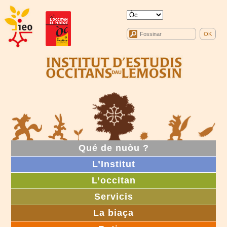
Qué de nuòu ?
L’Institut
L’occitan
Servicis
La biaça