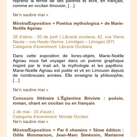
reprend la ferme de ses parents et écrit, en français,
comme en occitan limousin, […]
Ne'n saubre mai »
Mòstra/Exposition « Poetica mythologica » de Marie-
Noëlle Agniau
28 d'abriu
-
20 de junh
| Librariá occitana, 42, rua Viena
Nauta – rue Haute-Vienne, Limòtges – Limoges (87)
Categoria d'eveniment: Libraria Occitana
Dans cette exposition de livres-objets, Marie-Noëlle
Agniau nous fait voyager dans un poème graphique
inspiré par le mail art, la mythologie et les papillons.
Marie-Noëlle Agniau est poète et vit en Limousin depuis
de nombreuses années. Elle enseigne la philosophie,
[…]
Ne'n saubre mai »
Concours littéraire L’Églantine Briviste : poésie,
roman, chant en occitan ou en français
1 de mai
-
15 d'aust
|
Categoria d'eveniment: Monde Occitan
Ne'n saubre mai »
Mòstra/Exposition « Par 4 chemins » 5ème édition :
Odile Monmarson, Jean-Marc Siméonin, Marianne