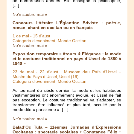
de nombreuses années. Elle enseigne la philosophie,
[…]
Ne'n saubre mai »
Concours littéraire L’Églantine Briviste : poésie,
roman, chant en occitan ou en français
1 de mai
-
15 d'aust
|
Categoria d'eveniment: Monde Occitan
Ne'n saubre mai »
Exposition temporaire « Atours & Elégance : la mode
et le costume traditionnel en pays d’Ussel de 1880 à
1940 »
23 de mai
-
22 d'aust
| Museom dau País d’Ussel –
Musée du Pays d’Ussel, Ussel (19)
Categoria d'eveniment: Monde Occitan
Au tournant du siècle dernier, la mode et les habitudes
vestimentaires ont énormément évolué, et Ussel ne fait
pas exception. Le costume traditionnel va s'adapter, se
transformer, être influencé et plus tard, occulté par la
mode dite « parisienne ». […]
Ne'n saubre mai »
Balad’Òc Tula – 11esmas Jornadas d’Expressions
Occitanas : spectacle scolaires + Constance Félix +