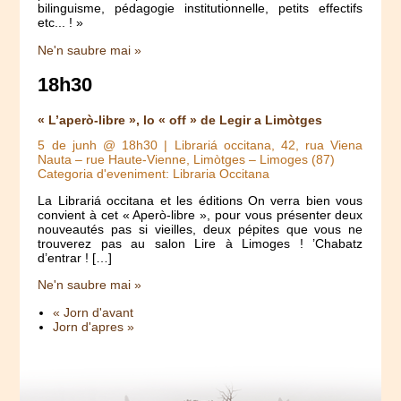
bilinguisme, pédagogie institutionnelle, petits effectifs
etc... ! »
Ne'n saubre mai »
18h30
« L’aperò-libre », lo « off » de Legir a Limòtges
5 de junh @ 18h30
| Librariá occitana, 42, rua Viena
Nauta – rue Haute-Vienne, Limòtges – Limoges (87)
Categoria d'eveniment: Libraria Occitana
La Librariá occitana et les éditions On verra bien vous
convient à cet « Aperò-libre », pour vous présenter deux
nouveautés pas si vieilles, deux pépites que vous ne
trouverez pas au salon Lire à Limoges ! ’Chabatz
d’entrar ! […]
Ne'n saubre mai »
« Jorn d'avant
Jorn d'apres »