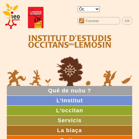
Qué de nuòu ?
L’Institut
L’occitan
Servicis
La biaça