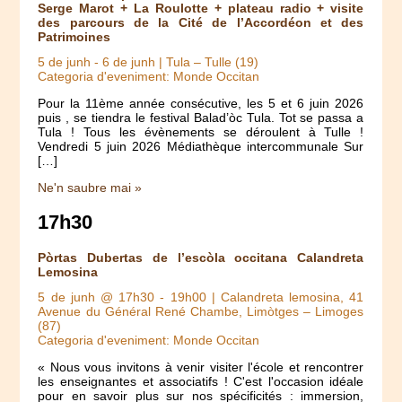
Serge Marot + La Roulotte + plateau radio + visite
des parcours de la Cité de l’Accordéon et des
Patrimoines
5 de junh
-
6 de junh
| Tula – Tulle (19)
Categoria d'eveniment: Monde Occitan
Pour la 11ème année consécutive, les 5 et 6 juin 2026
puis , se tiendra le festival Balad’òc Tula. Tot se passa a
Tula ! Tous les évènements se déroulent à Tulle !
Vendredi 5 juin 2026 Médiathèque intercommunale Sur
[…]
Ne'n saubre mai »
17h30
Pòrtas Dubertas de l’escòla occitana Calandreta
Lemosina
5 de junh @ 17h30
-
19h00
| Calandreta lemosina, 41
Avenue du Général René Chambe, Limòtges – Limoges
(87)
Categoria d'eveniment: Monde Occitan
« Nous vous invitons à venir visiter l'école et rencontrer
les enseignantes et associatifs ! C'est l'occasion idéale
pour en savoir plus sur nos spécificités : immersion,