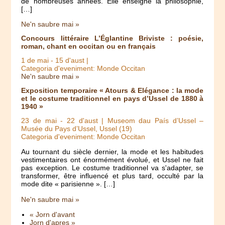
de nombreuses années. Elle enseigne la philosophie,
[…]
Ne'n saubre mai »
Concours littéraire L’Églantine Briviste : poésie,
roman, chant en occitan ou en français
1 de mai
-
15 d'aust
|
Categoria d'eveniment: Monde Occitan
Ne'n saubre mai »
Exposition temporaire « Atours & Elégance : la mode
et le costume traditionnel en pays d’Ussel de 1880 à
1940 »
23 de mai
-
22 d'aust
| Museom dau País d’Ussel –
Musée du Pays d’Ussel, Ussel (19)
Categoria d'eveniment: Monde Occitan
Au tournant du siècle dernier, la mode et les habitudes
vestimentaires ont énormément évolué, et Ussel ne fait
pas exception. Le costume traditionnel va s'adapter, se
transformer, être influencé et plus tard, occulté par la
mode dite « parisienne ». […]
Ne'n saubre mai »
« Jorn d'avant
Jorn d'apres »