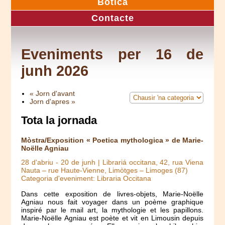
Botica
Contacte
Eveniments per 16 de
junh 2026
« Jorn d'avant
Jorn d'apres »
Tota la jornada
Mòstra/Exposition « Poetica mythologica » de Marie-
Noëlle Agniau
28 d'abriu
-
20 de junh
| Librariá occitana, 42, rua Viena
Nauta – rue Haute-Vienne, Limòtges – Limoges (87)
Categoria d'eveniment: Libraria Occitana
Dans cette exposition de livres-objets, Marie-Noëlle
Agniau nous fait voyager dans un poème graphique
inspiré par le mail art, la mythologie et les papillons.
Marie-Noëlle Agniau est poète et vit en Limousin depuis