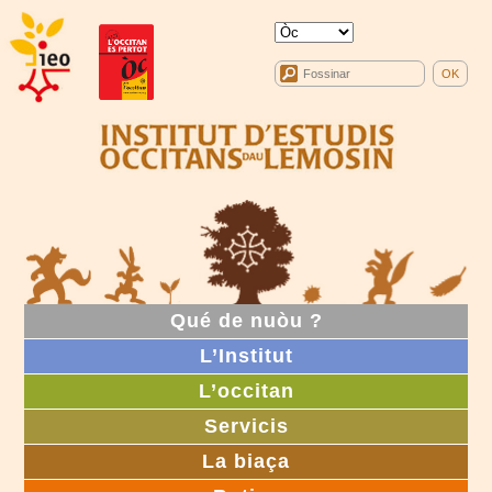
Qué de nuòu ?
L’Institut
L’occitan
Servicis
La biaça