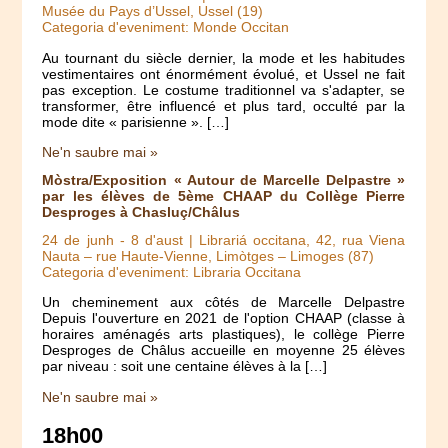
Musée du Pays d’Ussel, Ussel (19)
Categoria d'eveniment: Monde Occitan
Au tournant du siècle dernier, la mode et les habitudes
vestimentaires ont énormément évolué, et Ussel ne fait
pas exception. Le costume traditionnel va s'adapter, se
transformer, être influencé et plus tard, occulté par la
mode dite « parisienne ». […]
Ne'n saubre mai »
Mòstra/Exposition « Autour de Marcelle Delpastre »
par les élèves de 5ème CHAAP du Collège Pierre
Desproges à Chasluç/Châlus
24 de junh
-
8 d'aust
| Librariá occitana, 42, rua Viena
Nauta – rue Haute-Vienne, Limòtges – Limoges (87)
Categoria d'eveniment: Libraria Occitana
Un cheminement aux côtés de Marcelle Delpastre
Depuis l'ouverture en 2021 de l'option CHAAP (classe à
horaires aménagés arts plastiques), le collège Pierre
Desproges de Châlus accueille en moyenne 25 élèves
par niveau : soit une centaine élèves à la […]
Ne'n saubre mai »
18h00