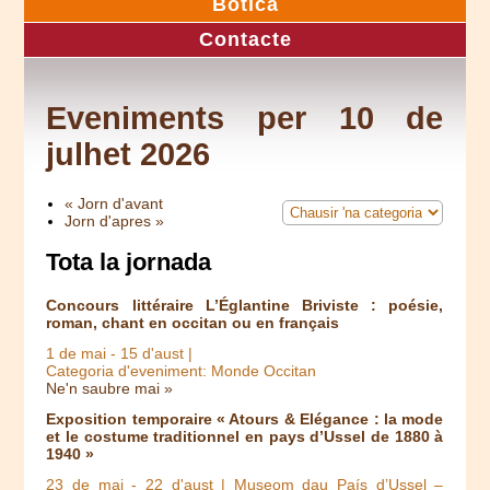
Botica
Contacte
Eveniments per 10 de
julhet 2026
« Jorn d'avant
Jorn d'apres »
Tota la jornada
Concours littéraire L’Églantine Briviste : poésie,
roman, chant en occitan ou en français
1 de mai
-
15 d'aust
|
Categoria d'eveniment: Monde Occitan
Ne'n saubre mai »
Exposition temporaire « Atours & Elégance : la mode
et le costume traditionnel en pays d’Ussel de 1880 à
1940 »
23 de mai
-
22 d'aust
| Museom dau País d’Ussel –