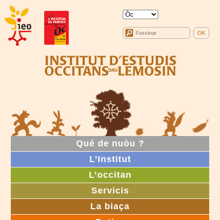
Qué de nuòu ?
L’Institut
L’occitan
Servicis
La biaça