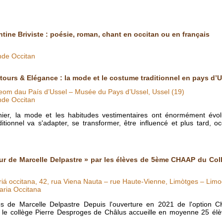
ntine Briviste : poésie, roman, chant en occitan ou en français
nde Occitan
tours & Elégance : la mode et le costume traditionnel en pays d’U
om dau País d’Ussel – Musée du Pays d’Ussel, Ussel (19)
nde Occitan
nier, la mode et les habitudes vestimentaires ont énormément évol
itionnel va s'adapter, se transformer, être influencé et plus tard, o
ur de Marcelle Delpastre » par les élèves de 5ème CHAAP du Col
riá occitana, 42, rua Viena Nauta – rue Haute-Vienne, Limòtges – Limo
aria Occitana
 de Marcelle Delpastre Depuis l'ouverture en 2021 de l'option C
 le collège Pierre Desproges de Châlus accueille en moyenne 25 élèv