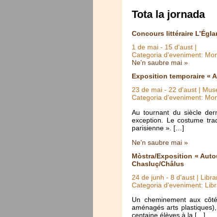
Tota la jornada
Concours littéraire L’Égla
1 de mai
-
15 d'aust
|
Categoria d'eveniment: Mo
Ne'n saubre mai »
Exposition temporaire « A
23 de mai
-
22 d'aust
| Muse
Categoria d'eveniment: Mo
Au tournant du siècle der
exception. Le costume trad
parisienne ». […]
Ne'n saubre mai »
Mòstra/Exposition « Auto
Chasluç/Châlus
24 de junh
-
8 d'aust
| Libra
Categoria d'eveniment: Libr
Un cheminement aux côtés
aménagés arts plastiques),
centaine élèves à la […]