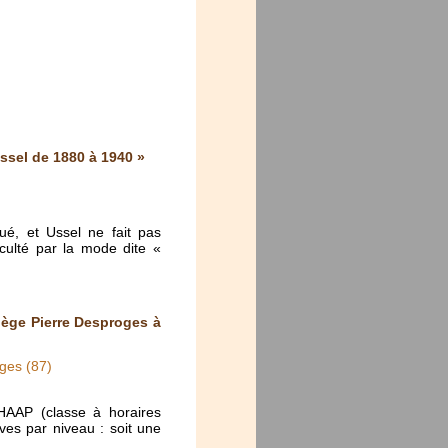
ssel de 1880 à 1940 »
ué, et Ussel ne fait pas
cculté par la mode dite «
lège Pierre Desproges à
ges (87)
HAAP (classe à horaires
es par niveau : soit une