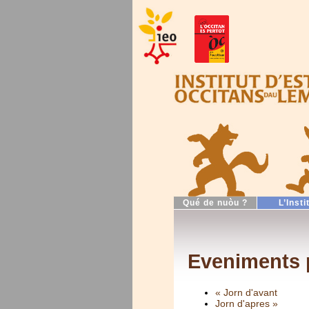
Qué de nuòu ?
L’Insti
Eveniments p
« Jorn d'avant
Jorn d'apres »