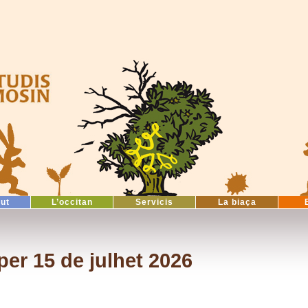
tut
L’occitan
Servicis
La biaça
er 15 de julhet 2026