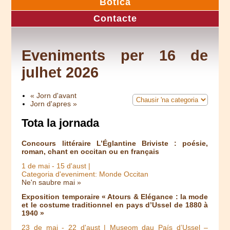
Botica
Contacte
Eveniments per 16 de
julhet 2026
« Jorn d'avant
Jorn d'apres »
Tota la jornada
Concours littéraire L’Églantine Briviste : poésie,
roman, chant en occitan ou en français
1 de mai
-
15 d'aust
|
Categoria d'eveniment: Monde Occitan
Ne'n saubre mai »
Exposition temporaire « Atours & Elégance : la mode
et le costume traditionnel en pays d’Ussel de 1880 à
1940 »
23 de mai
-
22 d'aust
| Museom dau País d’Ussel –