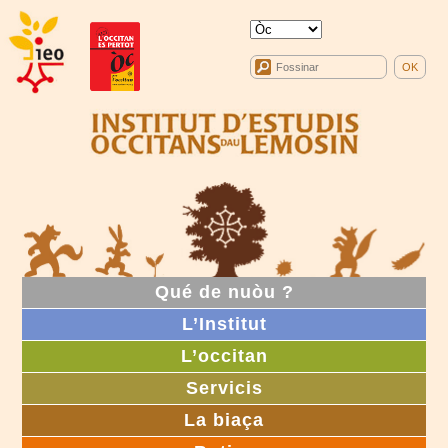
Qué de nuòu ?
L’Institut
L’occitan
Servicis
La biaça