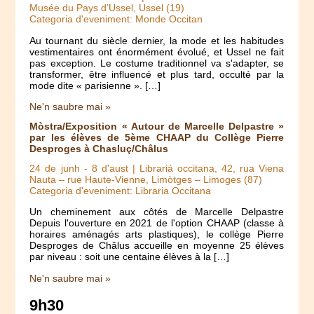
Musée du Pays d’Ussel, Ussel (19)
Categoria d'eveniment: Monde Occitan
Au tournant du siècle dernier, la mode et les habitudes
vestimentaires ont énormément évolué, et Ussel ne fait
pas exception. Le costume traditionnel va s'adapter, se
transformer, être influencé et plus tard, occulté par la
mode dite « parisienne ». […]
Ne'n saubre mai »
Mòstra/Exposition « Autour de Marcelle Delpastre »
par les élèves de 5ème CHAAP du Collège Pierre
Desproges à Chasluç/Châlus
24 de junh
-
8 d'aust
| Librariá occitana, 42, rua Viena
Nauta – rue Haute-Vienne, Limòtges – Limoges (87)
Categoria d'eveniment: Libraria Occitana
Un cheminement aux côtés de Marcelle Delpastre
Depuis l'ouverture en 2021 de l'option CHAAP (classe à
horaires aménagés arts plastiques), le collège Pierre
Desproges de Châlus accueille en moyenne 25 élèves
par niveau : soit une centaine élèves à la […]
Ne'n saubre mai »
9h30