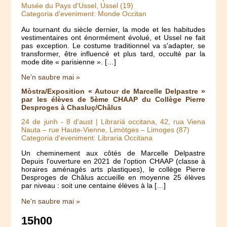
Musée du Pays d’Ussel, Ussel (19)
Categoria d'eveniment: Monde Occitan
Au tournant du siècle dernier, la mode et les habitudes
vestimentaires ont énormément évolué, et Ussel ne fait
pas exception. Le costume traditionnel va s'adapter, se
transformer, être influencé et plus tard, occulté par la
mode dite « parisienne ». […]
Ne'n saubre mai »
Mòstra/Exposition « Autour de Marcelle Delpastre »
par les élèves de 5ème CHAAP du Collège Pierre
Desproges à Chasluç/Châlus
24 de junh
-
8 d'aust
| Librariá occitana, 42, rua Viena
Nauta – rue Haute-Vienne, Limòtges – Limoges (87)
Categoria d'eveniment: Libraria Occitana
Un cheminement aux côtés de Marcelle Delpastre
Depuis l'ouverture en 2021 de l'option CHAAP (classe à
horaires aménagés arts plastiques), le collège Pierre
Desproges de Châlus accueille en moyenne 25 élèves
par niveau : soit une centaine élèves à la […]
Ne'n saubre mai »
15h00