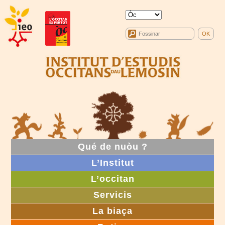
Qué de nuòu ?
L’Institut
L’occitan
Servicis
La biaça