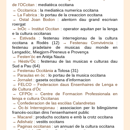
de l’OCcitan
: mediatèca occitana
→ Occitanica
: la mediatèca numerica occitana
→ La Fabrica
: lo portau de la creaccion occitana
→ Ostal Joan Bodon
: alentorn dau grand escrivan
roergat
→ InÒc – Institut Occitan
: operator aquitan per la lenga
e la cultura occitanas
→ Estivada
: festenau interregionau de la cultura
occitana a Rodés (12)
→ Festenau Convivéncia
:
festenau pradelaire de musicas dau monde en
Lengadòc, Miegjorn-Pireneus e Provença
→ Festen’òc
en Arièja Nauta
→ Hèstiv’Òc
: festenau de las musicas e culturas dau
Sud a Pau (64)
→ Festenau Occitània
a Tolosa (31)
→ Paraulas en òc
: lo portau de la musica occitana
→ Jornalet
: gaseta occitana d’informacion
→ FELCO – Federacion daus Ensenhaires de Lenga e
de Cultura d’Òc
→ CFPOc – Centre de Formacion Professionala en
lenga e cultura Occitanas
→ Confederacion de las escòlas Calandretas
→ Òc-bi Interregionau
: associacion per lo bilingüisme
francés-occitan dins l’ensenhament public
→ Macarel
: produchs occitans e emb la crotz occitana
→ Adishatz
: vestits occitans
→ Paginas occitanas
: un annuari de la cultura occitana