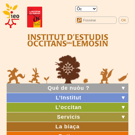
Qué de nuòu ?
▼
L’Institut
▼
L’occitan
▼
Servicis
▼
La biaça