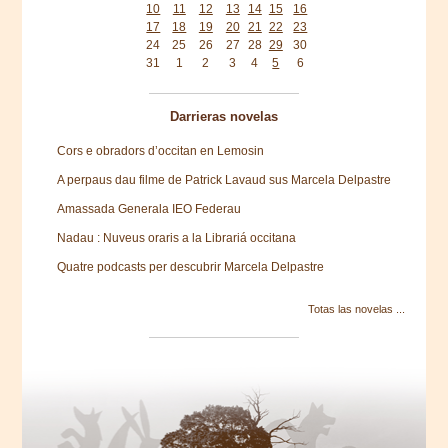
10
11
12
13
14
15
16
17
18
19
20
21
22
23
24
25
26
27
28
29
30
31
1
2
3
4
5
6
Darrieras novelas
Cors e obradors d’occitan en Lemosin
A perpaus dau filme de Patrick Lavaud sus Marcela Delpastre
Amassada Generala IEO Federau
Nadau : Nuveus oraris a la Librariá occitana
Quatre podcasts per descubrir Marcela Delpastre
Totas las novelas ...