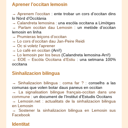
Aprener l’occitan lemosin
→ Aprenem l’occitan
: ente trobar un cors d’occitan dins
lo Nòrd d’Occitània
→ Calandreta lemosina
: una escòla occitana a Limòtges
→ Parlam occitan dau Lemosin
: un metòde d’occitan
lemosin en linha
→ Prumieras leiçons d’occitan
→ Lo cors d’occitan dau Jan-Peire Reidi
→ Oc si voletz l’aprener
→ Lo cafè en occitan
(Arri!)
→ Lo lemosin per los beus
(Calandreta lemosina-Arri!)
→ EOE – Escòla Occitana d’Estiu
: una setmana 100%
occitana
Sinhalizacion bilingua
→ Sinhalizacion bilingua : coma far ?
: conselhs a las
comunas que volen botar daus paneus en occitan
→ La signalisation bilingue français-occitan dans une
commune
: un document de l’Institut d’Estudis Occitans
→ Lemosin.net : actualitats de la sinhalizacion bilingua
en Lemosin
→ Sostener la sinhalizacion bilingua en Lemosin sus
Facebook
Identitat