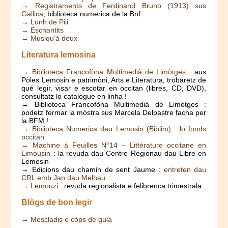
→ Registraments de Ferdinand Bruno (1913) sus
Gallica
, biblioteca numerica de la Bnf
→ Lunh de Pili
→ Eschantits
→ Musiqu’à deux
Literatura lemosina
→ Biblioteca Francofòna Multimedià de Limòtges
: aus
Pòles Lemosin e patrimòni, Arts e Literatura, trobaretz de
qué legir, visar e escotar en occitan (libres, CD, DVD),
consultatz lo catalògue en linha !
→ Biblioteca Francofòna Multimedià de Limòtges :
podetz fermar la mòstra sus Marcela Delpastre facha per
la BFM !
→ Biblioteca Numerica dau Lemosin (Biblim) : lo fonds
occitan
→ Machine à Feuilles N°14 – Littérature occitane en
Limousin
: la revuda dau Centre Regionau dau Libre en
Lemosin
→ Edicions dau chamin de sent Jaume :
entreten dau
CRL emb Jan dau Melhau
→ Lemouzi
: revuda regionalista e felibrenca trimestrala
Blògs de bon legir
→ Mescladis e còps de gula