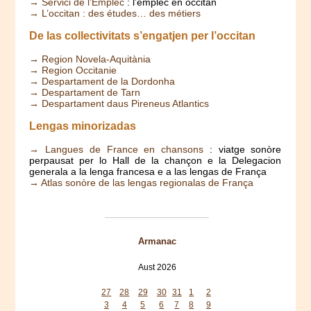
→ Servici de l’Emplec
: l’emplec en occitan
→ L’occitan : des études… des métiers
De las collectivitats s’engatjen per l’occitan
→ Region Novela-Aquitània
→ Region Occitanie
→ Despartament de la Dordonha
→ Despartament de Tarn
→ Despartament daus Pireneus Atlantics
Lengas minorizadas
→ Langues de France en chansons
: viatge sonòre
perpausat per lo Hall de la chançon e la Delegacion
generala a la lenga francesa e a las lengas de França
→ Atlas sonòre de las lengas regionalas de França
Armanac
Aust 2026
Mon
Tue
Wed
Thu
Fri
Sat
Sun
27
28
29
30
31
1
2
3
4
5
6
7
8
9