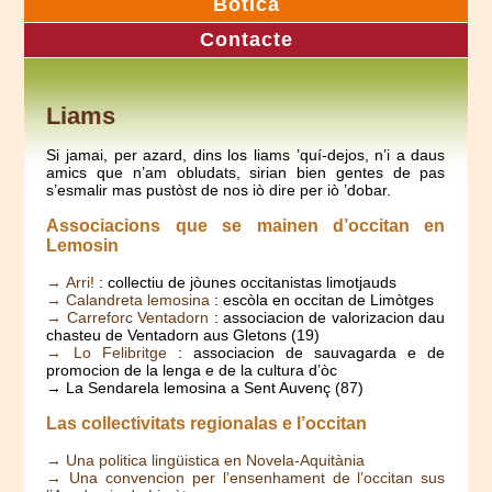
Botica
Contacte
Liams
Si jamai, per azard, dins los liams ’quí-dejos, n’i a daus
amics que n’am obludats, sirian bien gentes de pas
s’esmalir mas pustòst de nos iò dire per iò ’dobar.
Associacions que se mainen d’occitan en
Lemosin
→ Arri!
: collectiu de jòunes occitanistas limotjauds
→ Calandreta lemosina
: escòla en occitan de Limòtges
→ Carreforc Ventadorn
: associacion de valorizacion dau
chasteu de Ventadorn aus Gletons (19)
→ Lo Felibritge
: associacion de sauvagarda e de
promocion de la lenga e de la cultura d’òc
→ La Sendarela lemosina a Sent Auvenç (87)
Las collectivitats regionalas e l’occitan
→ Una politica lingüistica en Novela-Aquitània
→ Una convencion per l’ensenhament de l’occitan sus