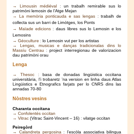
→ Limousin médiéval
: un trabalh remirable sus lo
patrimòni lemosin de l’Atge Mejan
→ La memòria ponticauda e sas lengas
: trabalh de
collecta sus un barri de Limòtges, los Ponts
→ Maïade edicions
: daus libres sus lo Lemosin e los
Lemosins
→ Géoculture
: lo Lemosin vut per los artistas
→ Lengas, musicas e danças tradicionalas dins lo
Massíu Centrau
: project interregionau de valorizacion
dau patrimòni orau
Lenga
→ Thesoc
: basa de donadas lingüistica occitana
universitària, l’i trobaretz ’na version en linha daus Atlas
Lingüistics e Etnografics farjats per lo CNRS dins las
annadas 70-80
Nòstres vesins
Charanta occitana
→ Confolentés occitan
→ Vitrac
(Vitrac Saint-Vincent – 16) : vilatge occitan
Peiregòrd
→ Calandreta pergosina
: l’escòla associativa bilingua