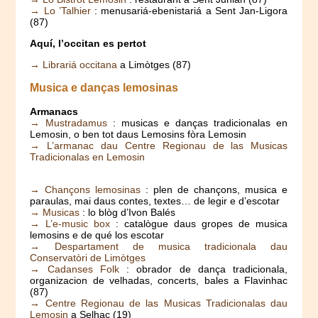
→ Lo ’Talhier
: menusariá-ebenistariá a Sent Jan-Ligora
(87)
Aquí, l’occitan es pertot
→ Librariá occitana
a Limòtges (87)
Musica e danças lemosinas
Armanacs
→ Mustradamus
: musicas e danças tradicionalas en
Lemosin, o ben tot daus Lemosins fòra Lemosin
→ L’armanac dau Centre Regionau de las Musicas
Tradicionalas en Lemosin
→ Chançons lemosinas
: plen de chançons, musica e
paraulas, mai daus contes, textes… de legir e d’escotar
→ Musicas
: lo blòg d’Ivon Balés
→ L’e-music box
: catalògue daus gropes de musica
lemosins e de qué los escotar
→ Despartament de musica tradicionala dau
Conservatòri de Limòtges
→ Cadanses Folk
: obrador de dança tradicionala,
organizacion de velhadas, concerts, bales a Flavinhac
(87)
→ Centre Regionau de las Musicas Tradicionalas dau
Lemosin
a Selhac (19)