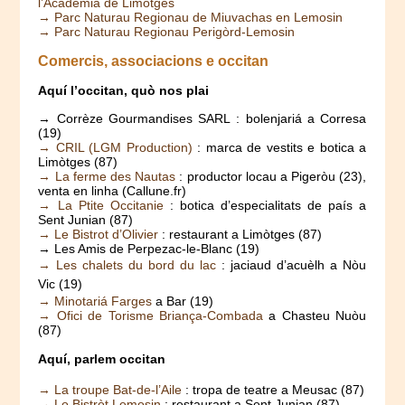
l’Academia de Limòtges
→ Parc Naturau Regionau de Miuvachas en Lemosin
→ Parc Naturau Regionau Perigòrd-Lemosin
Comercis, associacions e occitan
Aquí l’occitan, quò nos plai
→ Corrèze Gourmandises SARL : bolenjariá a Corresa
(19)
→ CRIL (LGM Production)
: marca de vestits e botica a
Limòtges (87)
→ La ferme des Nautas
: productor locau a Pigeròu (23),
venta en linha (Callune.fr)
→ La Ptite Occitanie
: botica d’especialitats de país a
Sent Junian (87)
→ Le Bistrot d’Olivier
: restaurant a Limòtges (87)
→ Les Amis de Perpezac-le-Blanc (19)
→ Les chalets du bord du lac
: jaciaud d’acuèlh a Nòu
Vic (19)
→ Minotariá Farges
a Bar (19)
→ Ofici de Torisme Briança-Combada
a Chasteu Nuòu
(87)
Aquí, parlem occitan
→ La troupe Bat-de-l’Aile
: tropa de teatre a Meusac (87)
→ Lo Bistròt Lemosin
: restaurant a Sent Junian (87)