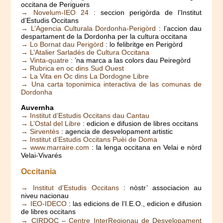
occitana de Periguers
→ Novelum-IEO 24
: seccion perigòrda de l’Institut
d’Estudis Occitans
→ L’Agencia Culturala Dordonha-Perigòrd
: l’accion dau
despartament de la Dordonha per la cultura occitana
→ Lo Bornat dau Perigòrd
: lo felibritge en Perigòrd
→ L’Atalier Sarladés de Cultura Occitana
→ Vinta-quatre
: ’na marca a las colors dau Peiregòrd
→ Rubrica en oc dins Sud Ouest
→ La Vita en Oc dins La Dordogne Libre
→ Una carta toponimica interactiva de las comunas de
Dordonha
Auvernha
→ Institut d’Estudis Occitans dau Cantau
→ L’Ostal del Libre
: edicion e difusion de libres occitans
→ Sirventès
: agencia de desvelopament artistic
→ Institut d’Estudis Occitans Puèi de Doma
→ www.marraire.com
: la lenga occitana en Velai e nòrd
Velai-Vivarés
Occitania
→ Institut d’Estudis Occitans
: nòstr’ associacion au
niveu nacionau
→ IEO-IDECO
: las edicions de l’I.E.O., edicion e difusion
de libres occitans
→ CIRDOC – Centre InterRegionau de Desvelopament