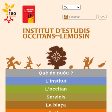
Qué de nuòu ?
L’Institut
L’occitan
Servicis
La biaça