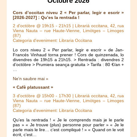
Octòbre 2026
Cors d’occitan niveu 2 « Per parlar, legir e escrir »
[2026-2027] : Qu’es la rentrada !
2 d'octòbre @ 19h15
-
21h15
| Librariá occitana, 42, rua
Viena Nauta – rue Haute-Vienne, Limòtges – Limoges
(87)
Categoria d'eveniment: Libraria Occitana
Lo cors niveu 2 « Per parlar, legir e escrir » de Jan-
Francés Vinhaud torna prener ! Cors de quinzenada, lo
divendres de 19h15 a 21h15. > Rentrada : divendres 2
d’octòbre > Prumiera seança gratuita > Tarifa : 80 €/an +
…
Ne'n saubre mai »
« Cafè platussant »
3 d'octòbre @ 15h00
-
17h30
| Librariá occitana, 42, rua
Viena Nauta – rue Haute-Vienne, Limòtges – Limoges
(87)
Categoria d'eveniment: Libraria Occitana
Qu’es la rentrada ! « Je le comprends mais je le parle
pas » « Je trouve (plus) personne pour parler » « Je le
parle mais le lire… c’est compliqué ! » « Quand on le voit
écrit, c’est…