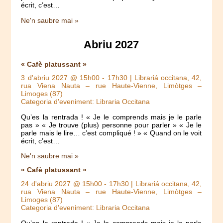
écrit, c’est…
Ne'n saubre mai »
Abriu 2027
« Cafè platussant »
3 d'abriu 2027 @ 15h00
-
17h30
| Librariá occitana, 42,
rua Viena Nauta – rue Haute-Vienne, Limòtges –
Limoges (87)
Categoria d'eveniment: Libraria Occitana
Qu’es la rentrada ! « Je le comprends mais je le parle
pas » « Je trouve (plus) personne pour parler » « Je le
parle mais le lire… c’est compliqué ! » « Quand on le voit
écrit, c’est…
Ne'n saubre mai »
« Cafè platussant »
24 d'abriu 2027 @ 15h00
-
17h30
| Librariá occitana, 42,
rua Viena Nauta – rue Haute-Vienne, Limòtges –
Limoges (87)
Categoria d'eveniment: Libraria Occitana
Qu’es la rentrada ! « Je le comprends mais je le parle