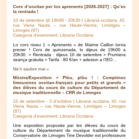
Cors d’occitan per los aprenents [2026-2027] : Qu’es
la rentrada !
10 de setembre @ 19h00
-
20h30
| Librariá occitana, 42,
rua Viena Nauta – rue Haute-Vienne, Limòtges –
Limoges (87)
Categoria d'eveniment: Libraria Occitana
Lo cors niveu 1 « Aprenents » de Maime Caillon torna
prener ! Cors de quinzenada, lo dijeus de 19h00 a
20h30. > Rentrada : dijeus 10 de setembre > Prumiera
seança gratuita > Tarifa : 80 €/an + adesion a l’IEO…
Ne'n saubre mai »
Mòstra/Exposition « Plòu, plòu ! : Comptines
limousines occitan-français pour petits et grands »
des élèves du cours de culture du Département de
musique traditionnelle – CRR de Limoges
15 de setembre
-
3 d'octòbre
| Librariá occitana, 42, rua
Viena Nauta – rue Haute-Vienne, Limòtges – Limoges
(87)
Categoria d'eveniment: Libraria Occitana
Une exposition proposée par les élèves du cours de
culture du Département de musique traditionnelle du
Conservatoire de Limoges Tine Devolder est professeure