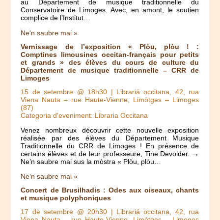
au Département de musique traditionnelle du
Conservatoire de Limoges. Avec, en amont, le soutien
complice de l’Institut…
Ne'n saubre mai »
Vernissage de l’exposition « Plòu, plòu ! :
Comptines limousines occitan-français pour petits
et grands » des élèves du cours de culture du
Département de musique traditionnelle – CRR de
Limoges
15 de setembre @ 18h30
| Librariá occitana, 42, rua
Viena Nauta – rue Haute-Vienne, Limòtges – Limoges
(87)
Categoria d'eveniment: Libraria Occitana
Venez nombreux découvrir cette nouvelle exposition
réalisée par des élèves du Département Musique
Traditionnelle du CRR de Limoges ! En présence de
certains élèves et de leur professeure, Tine Devolder. →
Ne’n saubre mai sus la mòstra « Plòu, plòu…
Ne'n saubre mai »
Concert de Brusilhadis : Odes aux oiseaux, chants
et musique polyphoniques
17 de setembre @ 20h30
| Librariá occitana, 42, rua
Viena Nauta – rue Haute-Vienne, Limòtges – Limoges