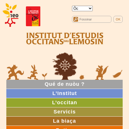
Qué de nuòu ?
L’Institut
L’occitan
Servicis
La biaça