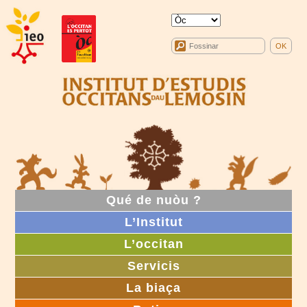
Qué de nuòu ?
L’Institut
L’occitan
Servicis
La biaça