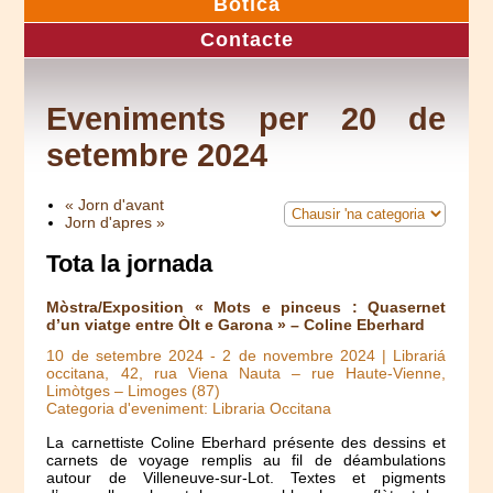
Botica
Contacte
Eveniments per 20 de
setembre 2024
« Jorn d'avant
Jorn d'apres »
Tota la jornada
Mòstra/Exposition « Mots e pinceus : Quasernet
d’un viatge entre Òlt e Garona » – Coline Eberhard
10 de setembre 2024
-
2 de novembre 2024
| Librariá
occitana, 42, rua Viena Nauta – rue Haute-Vienne,
Limòtges – Limoges (87)
Categoria d'eveniment: Libraria Occitana
La carnettiste Coline Eberhard présente des dessins et
carnets de voyage remplis au fil de déambulations
autour de Villeneuve-sur-Lot. Textes et pigments