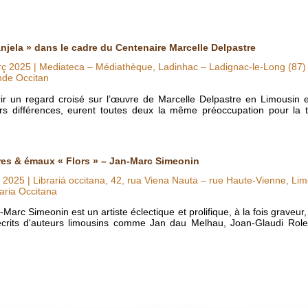
Anjela » dans le cadre du Centenaire Marcelle Delpastre
rç 2025
| Mediateca – Médiathèque, Ladinhac – Ladignac-le-Long (87)
nde Occitan
 un regard croisé sur l’œuvre de Marcelle Delpastre en Limousin et
rs différences, eurent toutes deux la même préoccupation pour la t
res & émaux « Flors » – Jan-Marc Simeonin
u 2025
| Librariá occitana, 42, rua Viena Nauta – rue Haute-Vienne, Li
aria Occitana
rc Simeonin est un artiste éclectique et prolifique, à la fois graveur, ém
écrits d'auteurs limousins comme Jan dau Melhau, Joan-Glaudi Rol