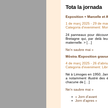
Tota la jornada
Exposition « Marcelle et 
1 de març 2025
-
29 de ma
Categoria d'eveniment: Mo
24 panneaux pour découvrir
Bretagne qui, par delà leu
maternelle. > […]
Ne'n saubre mai »
Mòstra /Exposition gravu
4 de març 2025
-
26 d'abri
Categoria d'eveniment: Libr
Né à Limoges en 1950, Jan-Ma
a notamment illustré des 
chacune de […]
Ne'n saubre mai »
« Jorn d'avant
Jorn d'apres »