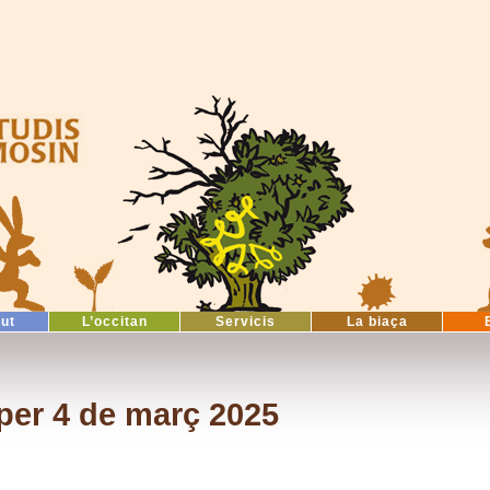
tut
L’occitan
Servicis
La biaça
per 4 de març 2025