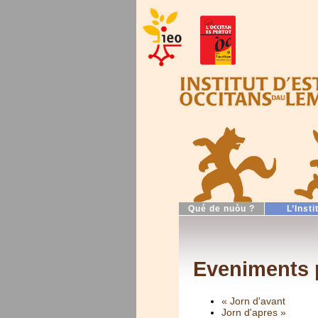
Qué de nuòu ?
L’Insti
Eveniments 
« Jorn d'avant
Jorn d'apres »