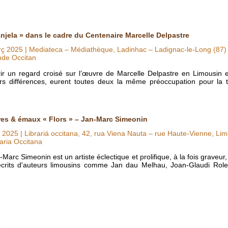
Anjela » dans le cadre du Centenaire Marcelle Delpastre
rç 2025
| Mediateca – Médiathèque, Ladinhac – Ladignac-le-Long (87)
nde Occitan
 un regard croisé sur l’œuvre de Marcelle Delpastre en Limousin et
rs différences, eurent toutes deux la même préoccupation pour la t
res & émaux « Flors » – Jan-Marc Simeonin
u 2025
| Librariá occitana, 42, rua Viena Nauta – rue Haute-Vienne, Li
aria Occitana
rc Simeonin est un artiste éclectique et prolifique, à la fois graveur, ém
écrits d'auteurs limousins comme Jan dau Melhau, Joan-Glaudi Rol