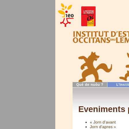
Qué de nuòu ?
L’Insti
Eveniments 
« Jorn d'avant
Jorn d'apres »