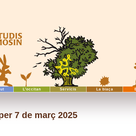
tut
L’occitan
Servicis
La biaça
per 7 de març 2025