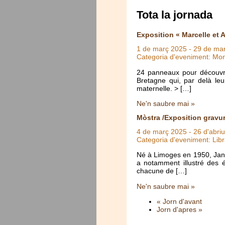
Tota la jornada
Exposition « Marcelle et 
1 de març 2025
-
29 de ma
Categoria d'eveniment: Mo
24 panneaux pour découvrir
Bretagne qui, par delà leu
maternelle. > […]
Ne'n saubre mai »
Mòstra /Exposition gravu
4 de març 2025
-
26 d'abri
Categoria d'eveniment: Libr
Né à Limoges en 1950, Jan-Ma
a notamment illustré des 
chacune de […]
Ne'n saubre mai »
« Jorn d'avant
Jorn d'apres »