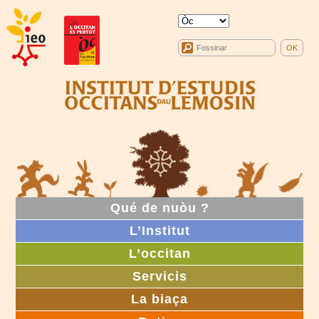
Qué de nuòu ?
L’Institut
L’occitan
Servicis
La biaça