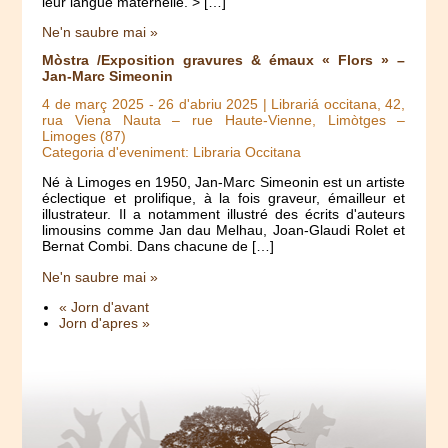
leur langue maternelle. > […]
Ne'n saubre mai »
Mòstra /Exposition gravures & émaux « Flors » –
Jan-Marc Simeonin
4 de març 2025
-
26 d'abriu 2025
| Librariá occitana, 42,
rua Viena Nauta – rue Haute-Vienne, Limòtges –
Limoges (87)
Categoria d'eveniment: Libraria Occitana
Né à Limoges en 1950, Jan-Marc Simeonin est un artiste
éclectique et prolifique, à la fois graveur, émailleur et
illustrateur. Il a notamment illustré des écrits d'auteurs
limousins comme Jan dau Melhau, Joan-Glaudi Rolet et
Bernat Combi. Dans chacune de […]
Ne'n saubre mai »
« Jorn d'avant
Jorn d'apres »