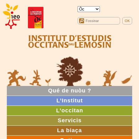
Qué de nuòu ?
L’Institut
L’occitan
Servicis
La biaça