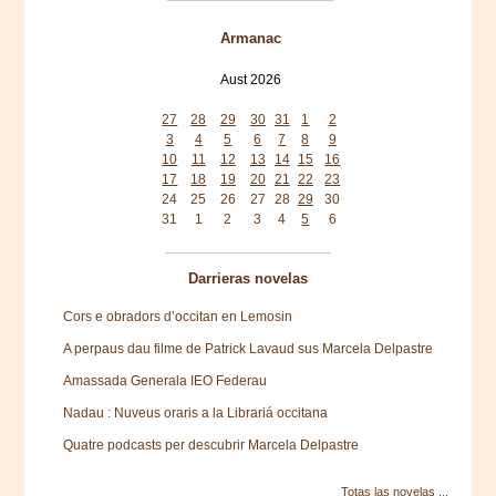
Armanac
Aust 2026
Mon
Tue
Wed
Thu
Fri
Sat
Sun
27
28
29
30
31
1
2
3
4
5
6
7
8
9
10
11
12
13
14
15
16
17
18
19
20
21
22
23
24
25
26
27
28
29
30
31
1
2
3
4
5
6
Darrieras novelas
Cors e obradors d’occitan en Lemosin
A perpaus dau filme de Patrick Lavaud sus Marcela Delpastre
Amassada Generala IEO Federau
Nadau : Nuveus oraris a la Librariá occitana
Quatre podcasts per descubrir Marcela Delpastre
Totas las novelas ...