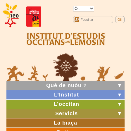
Qué de nuòu ?
▼
L’Institut
▼
L’occitan
▼
Servicis
▼
La biaça