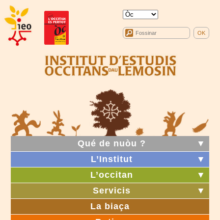
Qué de nuòu ?
▼
L’Institut
▼
L’occitan
▼
Servicis
▼
La biaça