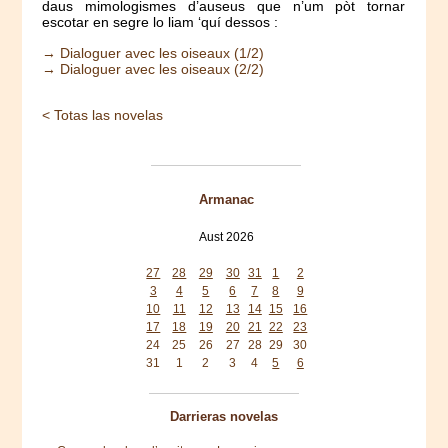
daus mimologismes d’auseus que n’um pòt tornar
escotar en segre lo liam ‘quí dessos :
→ Dialoguer avec les oiseaux (1/2)
→ Dialoguer avec les oiseaux (2/2)
< Totas las novelas
Armanac
Aust 2026
Mon
Tue
Wed
Thu
Fri
Sat
Sun
27
28
29
30
31
1
2
3
4
5
6
7
8
9
10
11
12
13
14
15
16
17
18
19
20
21
22
23
24
25
26
27
28
29
30
31
1
2
3
4
5
6
Darrieras novelas