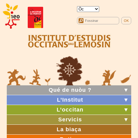
Qué de nuòu ?
▼
L’Institut
▼
L’occitan
▼
Servicis
▼
La biaça