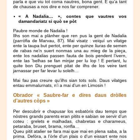
parla e que viu tot coma nautres, bona gent. E qu’a tant
de chausas a nos dire e nos far comprener.
« A Nadalia… », contes que vautres vos
damandariatz si quò se pòt
Paubre monde de Nadalia !
Ilhs son mai a plànher que ren pus la gent de Nadalia
(parròfia de Marvau, 87). Mai visatz : veiquí un vilatge
ente la taupa but pertot, ente per quinze liuras de semen
de rabas ne’n suert nonmas una au mieg de la pieça,
ente los nadalias passen fauta de bois pendent l’ivern,
ente las ’belhas se fan minjar per lu lop ! E pertant, lu
quite bon Diu prenguet pitat de ilhs de los veire tant
jarnassar per far levar lu solelh…
Mai fau pas creure qu’ilhs sian tots sols. Daus vilatges
entau emmalurnats, n’i a mai d’un en Limosin !
Obrador « Saubre-far e dires daus dròlles
d’autres còps »
Per descubrir e chapusar los esbatòris dau temps que
nòstres grands parents eran pitits e sabian se servir d’un
coteu : grelets e malhadas, chabretas e charameus,
petaraba, bruset, brama, ronfla…
Queu pitit atalier se fara mai que mai en plena saba, a la
prima. Defòra, a l’òrle d’un plais o d’un eissart ente nos