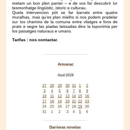
metam un bon plen panier – e de vos far descubrir lur
tesmonhatge lingüistic, istoric e culturau.
Quela intervencion pòt se far barrats entre quatre
muralhas, mas qu’es plan mielhs si nos podem pradelar
sur los chamins de la comuna entre vilatges e fons de
prats e segre las piadas laissadas dins la toponimia per
los paisatges naturaus e umans.
Tarifas : nos contactar.
Armanac
Aust 2026
Mon
Tue
Wed
Thu
Fri
Sat
Sun
27
28
29
30
31
1
2
3
4
5
6
7
8
9
10
11
12
13
14
15
16
17
18
19
20
21
22
23
24
25
26
27
28
29
30
31
1
2
3
4
5
6
Darrieras novelas