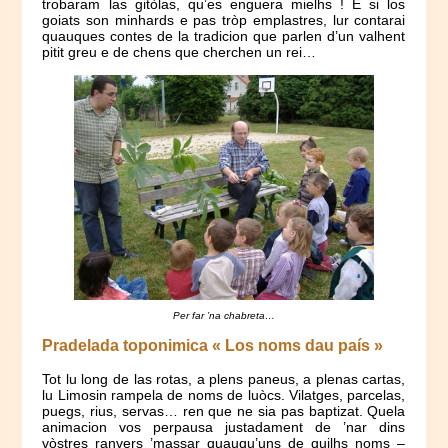
trobaram las gitòlas, qu’es enguera mielhs ! E si los
goiats son minhards e pas tròp emplastres, lur contarai
quauques contes de la tradicion que parlen d’un valhent
pitit greu e de chens que cherchen un rei…
Per far ’na chabreta…
Pradelada toponimica « Los noms dau país »
Tot lu long de las rotas, a plens paneus, a plenas cartas,
lu Limosin rampela de noms de luòcs. Vilatges, parcelas,
puegs, rius, servas… ren que ne sia pas baptizat. Quela
animacion vos perpausa justadament de ’nar dins
vòstres ranvers ’massar quauqu’uns de quilhs noms –