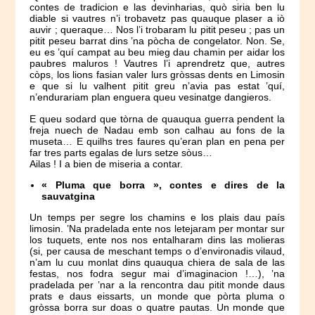
contes de tradicion e las devinharias, quò siria ben lu
diable si vautres n’i trobavetz pas quauque plaser a iò
auvir ; queraque… Nos l’i trobaram lu pitit peseu ; pas un
pitit peseu barrat dins ’na pòcha de congelator. Non. Se,
eu es ’quí campat au beu mieg dau chamin per aidar los
paubres maluros ! Vautres l’i aprendretz que, autres
còps, los lions fasian valer lurs gròssas dents en Limosin
e que si lu valhent pitit greu n’avia pas estat ’quí,
n’endurariam plan enguera queu vesinatge dangieros.
E queu sodard que tòrna de quauqua guerra pendent la
freja nuech de Nadau emb son calhau au fons de la
museta… E quilhs tres faures qu’eran plan en pena per
far tres parts egalas de lurs setze sòus…
Ailas ! I a bien de miseria a contar.
« Pluma que borra », contes e dires de la
sauvatgina
Un temps per segre los chamins e los plais dau país
limosin. ’Na pradelada ente nos letejaram per montar sur
los tuquets, ente nos nos entalharam dins las molieras
(si, per causa de meschant temps o d’environadis vilaud,
n’am lu cuu monlat dins quauqua chiera de sala de las
festas, nos fodra segur mai d’imaginacion !…), ’na
pradelada per ’nar a la rencontra dau pitit monde daus
prats e daus eissarts, un monde que pòrta pluma o
gròssa borra sur doas o quatre pautas. Un monde que