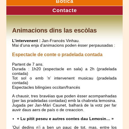
Botica
Contacte
Animacions dins las escòlas
L’intervenent :
Jan-Francés Vinhau.
Mai d’una enja d’animacions poden èsser perpausadas :
Espectacle de conte o pradelada contada
Partent de 7 ans.
Durada : 1h20 (espectacle en sala) a 2h (pradelada
contada)
Tot sol o emb ’n’ intervenent musicau (pradelada
contada)
Espectacles bilingües occitan/francés
A chausir, tres bravéias que poden èsser acompanhadas
(per las pradeladas contadas) emb la chabreta lemosina.
Jugada per Jan-Màri Caunet, balharà de la votz per far
auvir daus aers de país o de creaccion.
« Lu pitit peseu e autres contes dau Lemosin… »
’Quí dedins n’i a ben un pauc de tot, mas, entre los