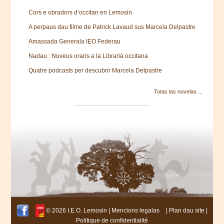
Cors e obradors d’occitan en Lemosin
A perpaus dau filme de Patrick Lavaud sus Marcela Delpastre
Amassada Generala IEO Federau
Nadau : Nuveus oraris a la Librariá occitana
Quatre podcasts per descubrir Marcela Delpastre
Totas las novelas ...
© 2026 I.E.O. Lemosin |
Mencions legalas
|
Plan dau site
|
Politique de confidentialité