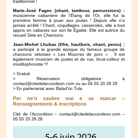
traditionnel !
Marie-José Fages (chant, tambour, percussions) :
musicienne cabanière de l’Étang de l’Or, elle fut la
première femme à jouer aux joutes ! Depuis elle n’a
jamais arrêté ! Chant, coquillages, casseroles, elle a tout
appris en cabanes sur son Ile Égalité. Elle est autrice du
recueil
Sète en Chansons
.
Jean-Michel Lhubac (fifre, hautbois, chant, percu) :
a participé à la grande époque du fameux groupe de
chansons sétoises « Les Mourres de porc » . Il est
également musicien de joutes et de rue, bruit-colleur et
insolitophoniste !!!
> Gratuit
> Réservation obligatoire à
contact@citedelaccordeon.com ou au 05 55 20 28 28
> En partenariat avec Balad’òc Tula
Per ne’n saubre mai e se marcar –
Renseignements & inscriptions
Cité de l’Accordéon – contact@citedelaccordeon.com –
05 55 20 28 28