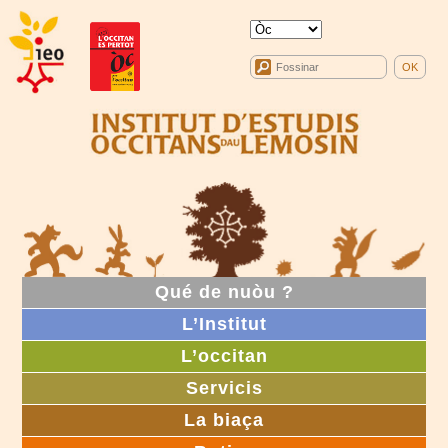
Qué de nuòu ?
L’Institut
L’occitan
Servicis
La biaça