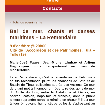
Botica
Contacte
« Tots los eveniments
Bal de mer, chants et danses
maritimes – La Remendaire
9 d'octòbre @ 20h00
Cité de l’Accordéon et des Patrimoines, Tula –
Tulle (19)
Marie-José Fages
,
Jean-Michel Lhubac
et
Artiom
Geghamyan
nous transporteront en rives de
Méditerranée…
La « Remendaira », c’est la ravaudeuse de filets, mais
ce trio raccommode plutôt les chansons de Sète et de
Bassin de Thau, collectées auprès des Anciens. Ce tour
de chant met à l’honneur un répertoire des gens de mer
du Golfe du Lion, entre la Catalogne et Gênes, en
occitan, catalan, napolitain et français, dont le public
aimera reprendre certains refrains en chœur !! Il est tour
à tour émouvant, humoristique et festif, s’adressant au