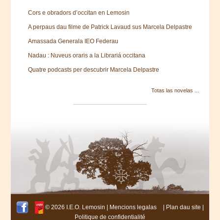
Cors e obradors d’occitan en Lemosin
A perpaus dau filme de Patrick Lavaud sus Marcela Delpastre
Amassada Generala IEO Federau
Nadau : Nuveus oraris a la Librariá occitana
Quatre podcasts per descubrir Marcela Delpastre
Totas las novelas ...
© 2026 I.E.O. Lemosin |
Mencions legalas
|
Plan dau site
|
Politique de confidentialité