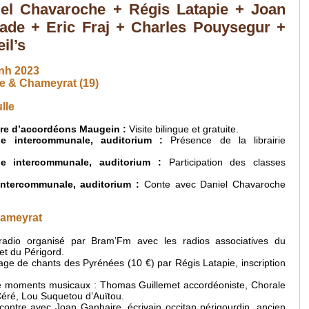
iel Chavaroche + Régis Latapie + Joan
ade + Eric Fraj + Charles Pouysegur +
il’s
unh 2023
le & Chameyrat (19)
lle
re d’accordéons Maugein :
Visite bilingue et gratuite.
e intercommunale, auditorium :
Présence de la librairie
e intercommunale, auditorium :
Participation des classes
ntercommunale, auditorium :
Conte avec Daniel Chavaroche
hameyrat
adio organisé par Bram’Fm avec les radios associatives du
et du Périgord.
ge de chants des Pyrénées (10 €) par Régis Latapie, inscription
e moments musicaux : Thomas Guillemet accordéoniste, Chorale
Céré, Lou Suquetou d’Auïtou.
ontre avec Joan Ganhaire, écrivain occitan périgourdin, ancien