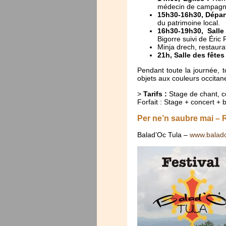
médecin de campagn
15h30-16h30, Départ 
du patrimoine local.
16h30-19h30, Salle
Bigorre suivi de Éric 
Minja drech, restaur
21h, Salle des fêtes 
Pendant toute la journée, t
objets aux couleurs occitan
>
Tarifs :
Stage de chant, co
Forfait : Stage + concert + b
Per ne’n saubre mai –
Balad’Oc Tula –
www.balado