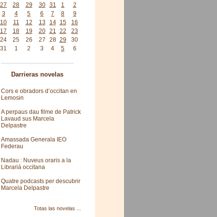
27
28
29
30
31
1
2
3
4
5
6
7
8
9
10
11
12
13
14
15
16
17
18
19
20
21
22
23
24
25
26
27
28
29
30
31
1
2
3
4
5
6
Darrieras novelas
Cors e obradors d’occitan en
Lemosin
A perpaus dau filme de Patrick
Lavaud sus Marcela
Delpastre
Amassada Generala IEO
Federau
Nadau : Nuveus oraris a la
Librariá occitana
Quatre podcasts per descubrir
Marcela Delpastre
Totas las novelas ...