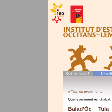
Qué de nuòu ?
L’Insti
« Tots los eveniments
Quel eveniment es 'chabat.
Balad’Òc Tula