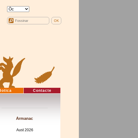
Botica
Contacte
Armanac
Aust 2026
Mon
Tue
Wed
Thu
Fri
Sat
Sun