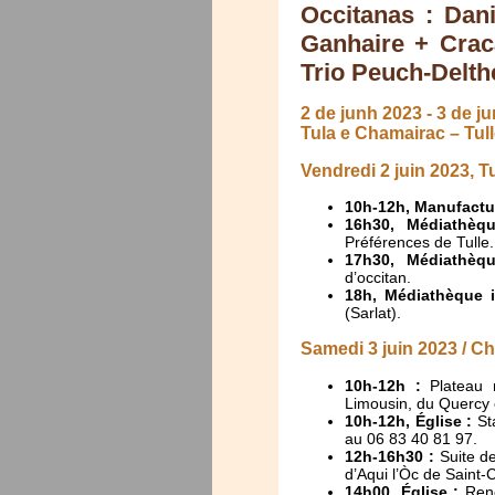
Occitanas : Dan
Ganhaire + Crac
Trio Peuch-Delthe
2 de junh 2023
-
3 de j
Tula e Chamairac – Tul
Vendredi 2 juin 2023, Tu
10h-12h, Manufactu
16h30, Médiathèqu
Préférences de Tulle.
17h30, Médiathèqu
d’occitan.
18h, Médiathèque i
(Sarlat).
Samedi 3 juin 2023 / C
10h-12h :
Plateau r
Limousin, du Quercy 
10h-12h, Église :
Sta
au 06 83 40 81 97.
12h-16h30 :
Suite d
d’Aqui l’Òc de Saint-
14h00, Église :
Renc