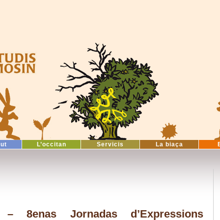
tut
L’occitan
Servicis
La biaça
 – 8enas Jornadas d’Expressions