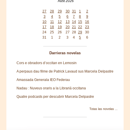
Aust 2026
Mon
Tue
Wed
Thu
Fri
Sat
Sun
27
28
29
30
31
1
2
3
4
5
6
7
8
9
10
11
12
13
14
15
16
17
18
19
20
21
22
23
24
25
26
27
28
29
30
31
1
2
3
4
5
6
Darrieras novelas
Cors e obradors d’occitan en Lemosin
A perpaus dau filme de Patrick Lavaud sus Marcela Delpastre
Amassada Generala IEO Federau
Nadau : Nuveus oraris a la Librariá occitana
Quatre podcasts per descubrir Marcela Delpastre
Totas las novelas ...