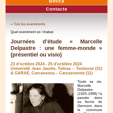
Botica
Contacte
« Tots los eveniments
Quel eveniment es 'chabat.
Journées d’étude « Marcelle
Delpastre : une femme-monde »
(présentiel ou visio)
23 d'octòbre 2024
-
25 d'octòbre 2024
Université Jean Jaurès, Tolosa – Toulouse (31)
& GARAE, Carcassona – Carcassonne (11)
Toute sa vie,
Marcelle
Delpastre
(1925-1998) l’a
passée dans
sa ferme de
Germont, dans
la commune