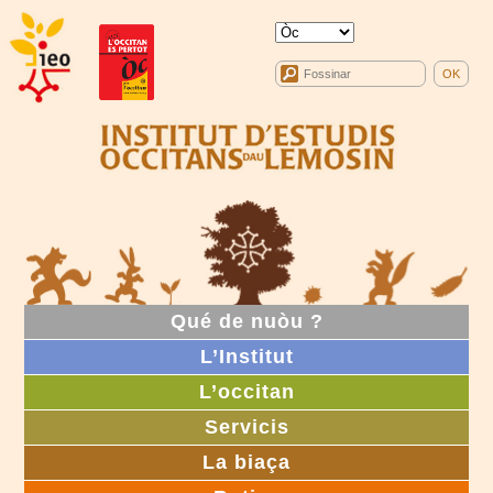
Qué de nuòu ?
L’Institut
L’occitan
Servicis
La biaça