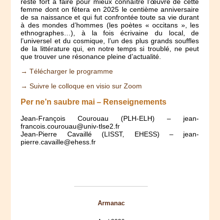
reste fort à faire pour mieux connaître l’œuvre de cette
femme dont on fêtera en 2025 le centième anniversaire
de sa naissance et qui fut confrontée toute sa vie durant
à des mondes d’hommes (les poètes « occitans », les
ethnographes…), à la fois écrivaine du local, de
l’universel et du cosmique, l’un des plus grands souffles
de la littérature qui, en notre temps si troublé, ne peut
que trouver une résonance pleine d’actualité.
→ Télécharger le programme
→ Suivre le colloque en visio sur Zoom
Per ne’n saubre mai – Renseignements
Jean-François Courouau (PLH-ELH) – jean-
francois.courouau@univ-tlse2.fr
Jean-Pierre Cavaillé (LISST, EHESS) – jean-
pierre.cavaille@ehess.fr
Armanac