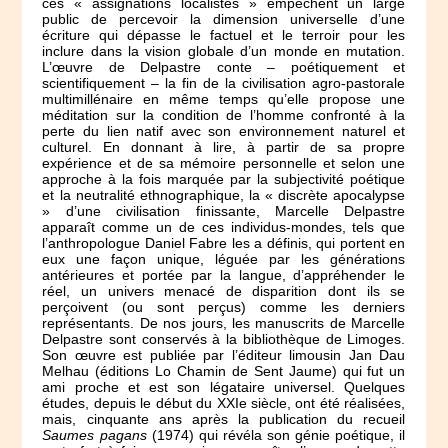
ces « assignations localistes » empêchent un large
public de percevoir la dimension universelle d’une
écriture qui dépasse le factuel et le terroir pour les
inclure dans la vision globale d’un monde en mutation.
L’œuvre de Delpastre conte – poétiquement et
scientifiquement – la fin de la civilisation agro-pastorale
multimillénaire en même temps qu’elle propose une
méditation sur la condition de l’homme confronté à la
perte du lien natif avec son environnement naturel et
culturel. En donnant à lire, à partir de sa propre
expérience et de sa mémoire personnelle et selon une
approche à la fois marquée par la subjectivité poétique
et la neutralité ethnographique, la « discrète apocalypse
» d’une civilisation finissante, Marcelle Delpastre
apparaît comme un de ces individus-mondes, tels que
l’anthropologue Daniel Fabre les a définis, qui portent en
eux une façon unique, léguée par les générations
antérieures et portée par la langue, d’appréhender le
réel, un univers menacé de disparition dont ils se
perçoivent (ou sont perçus) comme les derniers
représentants. De nos jours, les manuscrits de Marcelle
Delpastre sont conservés à la bibliothèque de Limoges.
Son œuvre est publiée par l’éditeur limousin Jan Dau
Melhau (éditions Lo Chamin de Sent Jaume) qui fut un
ami proche et est son légataire universel. Quelques
études, depuis le début du XXIe siècle, ont été réalisées,
mais, cinquante ans après la publication du recueil
Saumes pagans
(1974) qui révéla son génie poétique, il