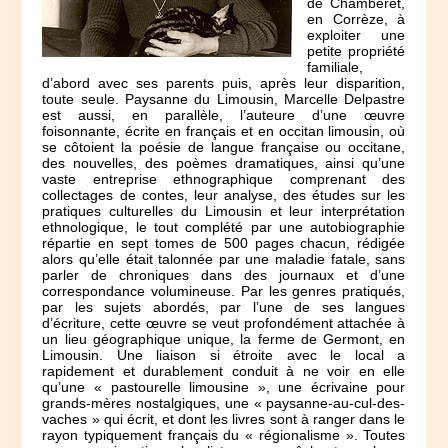
de Chamberet,
en Corrèze, à
exploiter une
petite propriété
familiale,
d’abord avec ses parents puis, après leur disparition,
toute seule. Paysanne du Limousin, Marcelle Delpastre
est aussi, en parallèle, l’auteure d’une œuvre
foisonnante, écrite en français et en occitan limousin, où
se côtoient la poésie de langue française ou occitane,
des nouvelles, des poèmes dramatiques, ainsi qu’une
vaste entreprise ethnographique comprenant des
collectages de contes, leur analyse, des études sur les
pratiques culturelles du Limousin et leur interprétation
ethnologique, le tout complété par une autobiographie
répartie en sept tomes de 500 pages chacun, rédigée
alors qu’elle était talonnée par une maladie fatale, sans
parler de chroniques dans des journaux et d’une
correspondance volumineuse. Par les genres pratiqués,
par les sujets abordés, par l’une de ses langues
d’écriture, cette œuvre se veut profondément attachée à
un lieu géographique unique, la ferme de Germont, en
Limousin. Une liaison si étroite avec le local a
rapidement et durablement conduit à ne voir en elle
qu’une « pastourelle limousine », une écrivaine pour
grands-mères nostalgiques, une « paysanne-au-cul-des-
vaches » qui écrit, et dont les livres sont à ranger dans le
rayon typiquement français du « régionalisme ». Toutes