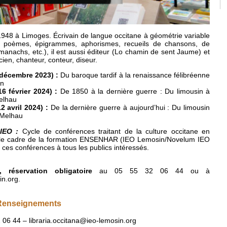
948 à Limoges. Écrivain de langue occitane à géométrie variable
s, poèmes, épigrammes, aphorismes, recueils de chansons, de
manachs, etc.), il est aussi éditeur (Lo chamin de sent Jaume) et
en, chanteur, conteur, diseur.
 décembre 2023) :
Du baroque tardif à la renaissance félibréenne
in
 février 2024) :
De 1850 à la dernière guerre : Du limousin à
Melhau
 avril 2024) :
De la dernière guerre à aujourd’hui : Du limousin
 Melhau
IEO :
Cycle de conférences traitant de la culture occitane en
 le cadre de la formation ENSENHAR (IEO Lemosin/Novelum IEO
 ces conférences à tous les publics intéressés.
 réservation obligatoire
au 05 55 32 06 44 ou à
in.org.
 Renseignements
2 06 44 – libraria.occitana@ieo-lemosin.org