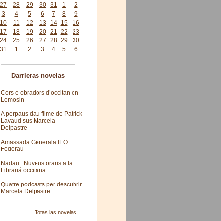
27
28
29
30
31
1
2
3
4
5
6
7
8
9
10
11
12
13
14
15
16
17
18
19
20
21
22
23
24
25
26
27
28
29
30
31
1
2
3
4
5
6
Darrieras novelas
Cors e obradors d’occitan en
Lemosin
A perpaus dau filme de Patrick
Lavaud sus Marcela
Delpastre
Amassada Generala IEO
Federau
Nadau : Nuveus oraris a la
Librariá occitana
Quatre podcasts per descubrir
Marcela Delpastre
Totas las novelas ...