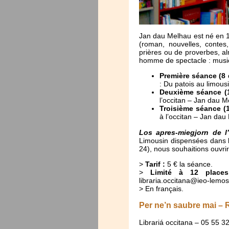
Jan dau Melhau est né en 1
(roman, nouvelles, conte
prières ou de proverbes, al
homme de spectacle : musici
Première séance (8
: Du patois au limous
Deuxième séance (16
l’occitan – Jan dau 
Troisième séance (12
à l’occitan – Jan dau
Los apres-miegjorn de l’
Limousin dispensées dans
24), nous souhaitions ouvrir
>
Tarif :
5 € la séance.
>
Limité à 12 places,
libraria.occitana@ieo-lemos
> En français.
Per ne’n saubre mai –
Librariá occitana – 05 55 3