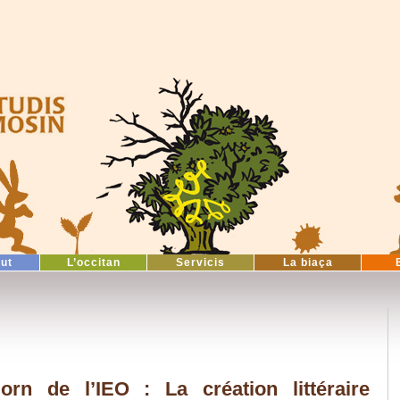
tut
L’occitan
Servicis
La biaça
orn de l’IEO : La création littéraire