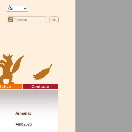
Botica
Contacte
Armanac
Aust 2026
Mon
Tue
Wed
Thu
Fri
Sat
Sun