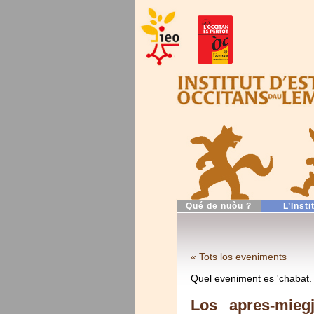
Qué de nuòu ?
L’Insti
« Tots los eveniments
Quel eveniment es 'chabat.
Los apres-miegj