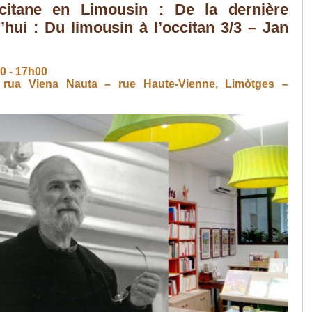
ccitane en Limousin : De la dernière
’hui : Du limousin à l’occitan 3/3 – Jan
00
-
17h00
2, rua Viena Nauta – rue Haute-Vienne, Limòtges –