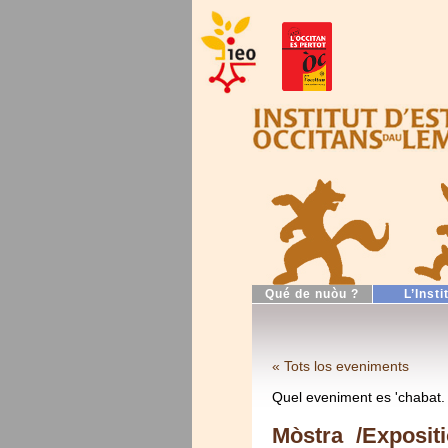
Qué de nuòu ?
L’Insti
« Tots los eveniments
Quel eveniment es 'chabat.
Mòstra /Exposit