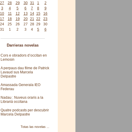
27
28
29
30
31
1
2
3
4
5
6
7
8
9
10
11
12
13
14
15
16
17
18
19
20
21
22
23
24
25
26
27
28
29
30
31
1
2
3
4
5
6
Darrieras novelas
Cors e obradors d’occitan en
Lemosin
A perpaus dau filme de Patrick
Lavaud sus Marcela
Delpastre
Amassada Generala IEO
Federau
Nadau : Nuveus oraris a la
Librariá occitana
Quatre podcasts per descubrir
Marcela Delpastre
Totas las novelas ...