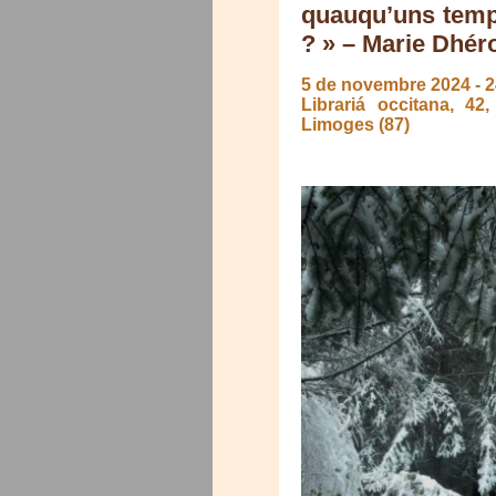
quauqu’uns temp
? » – Marie Dhér
5 de novembre 2024
-
2
Librariá occitana, 4
Limoges (87)