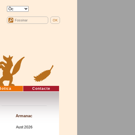
Botica
Contacte
Armanac
Aust 2026
Mon
Tue
Wed
Thu
Fri
Sat
Sun