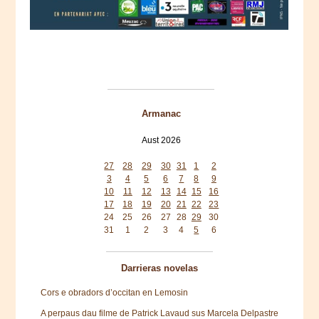
Armanac
Aust 2026
Mon
Tue
Wed
Thu
Fri
Sat
Sun
27
28
29
30
31
1
2
3
4
5
6
7
8
9
10
11
12
13
14
15
16
17
18
19
20
21
22
23
24
25
26
27
28
29
30
31
1
2
3
4
5
6
Darrieras novelas
Cors e obradors d’occitan en Lemosin
A perpaus dau filme de Patrick Lavaud sus Marcela Delpastre