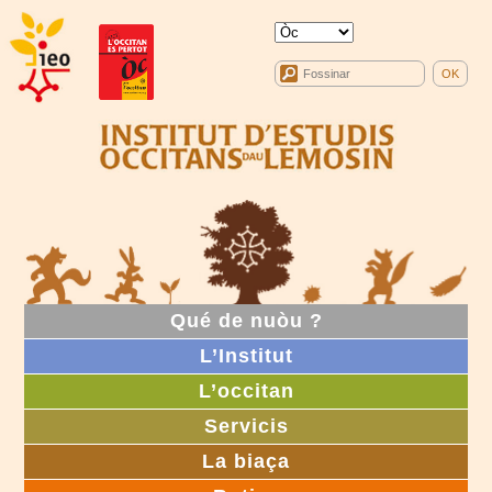
Qué de nuòu ?
L’Institut
L’occitan
Servicis
La biaça