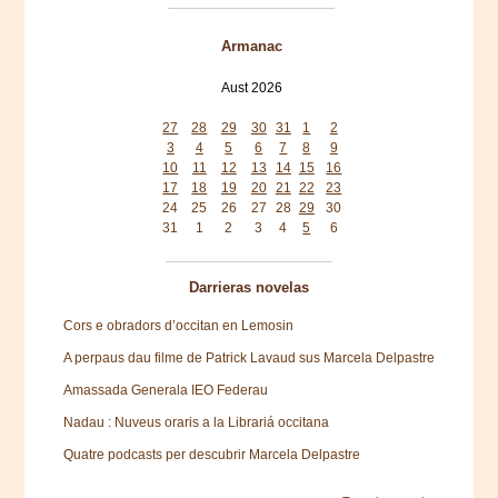
Armanac
Aust 2026
Mon
Tue
Wed
Thu
Fri
Sat
Sun
27
28
29
30
31
1
2
3
4
5
6
7
8
9
10
11
12
13
14
15
16
17
18
19
20
21
22
23
24
25
26
27
28
29
30
31
1
2
3
4
5
6
Darrieras novelas
Cors e obradors d’occitan en Lemosin
A perpaus dau filme de Patrick Lavaud sus Marcela Delpastre
Amassada Generala IEO Federau
Nadau : Nuveus oraris a la Librariá occitana
Quatre podcasts per descubrir Marcela Delpastre