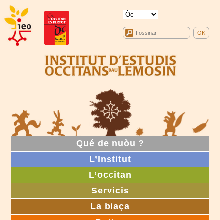
Qué de nuòu ?
L’Institut
L’occitan
Servicis
La biaça