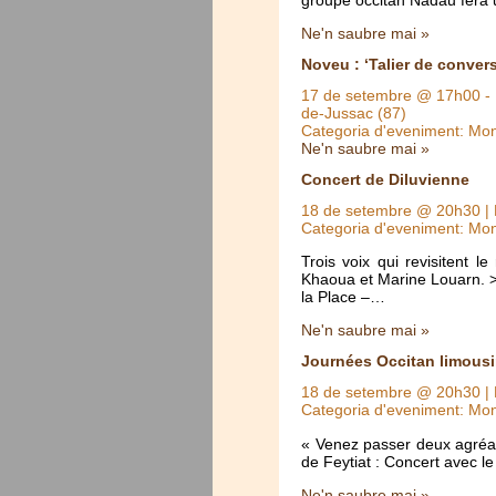
Ne'n saubre mai »
Noveu : ‘Talier de conver
17 de setembre @ 17h00
-
de-Jussac (87)
Categoria d'eveniment: Mo
Ne'n saubre mai »
Concert de Diluvienne
18 de setembre @ 20h30
| 
Categoria d'eveniment: Mo
Trois voix qui revisitent 
Khaoua et Marine Louarn. >
la Place –…
Ne'n saubre mai »
Journées Occitan limousin
18 de setembre @ 20h30
| 
Categoria d'eveniment: Mo
« Venez passer deux agréab
de Feytiat : Concert avec 
Ne'n saubre mai »