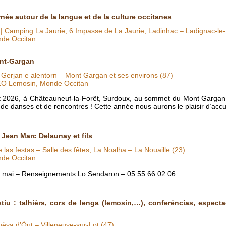
rnée autour de la langue et de la culture occitanes
| Camping La Jaurie, 6 Impasse de La Jaurie, Ladinhac – Ladignac-le
nde Occitan
nt-Gargan
Gerjan e alentorn – Mont Gargan et ses environs (87)
IEO Lemosin, Monde Occitan
 2026, à Châteauneuf-la-Forêt, Surdoux, au sommet du Mont Gargan 
de danses et de rencontres ! Cette année nous aurons le plaisir d’accu
Jean Marc Delaunay et fils
 las festas – Salle des fêtes, La Noalha – La Nouaille (23)
nde Occitan
bre mai – Renseignements Lo Sendaron – 05 55 66 02 06
iu : talhièrs, cors de lenga (lemosin,…), conferéncias, espectac
uèva d’Òut – Villeneuve-sur-Lot (47)