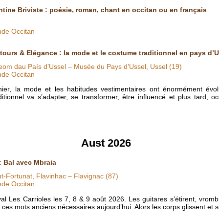
ntine Briviste : poésie, roman, chant en occitan ou en français
nde Occitan
tours & Elégance : la mode et le costume traditionnel en pays d’U
om dau País d’Ussel – Musée du Pays d’Ussel, Ussel (19)
nde Occitan
nier, la mode et les habitudes vestimentaires ont énormément évol
itionnel va s’adapter, se transformer, être influencé et plus tard, o
Aust 2026
: Bal avec Mbraia
t-Fortunat, Flavinhac – Flavignac (87)
nde Occitan
al Les Carrioles les 7, 8 & 9 août 2026. Les guitares s’étirent, vrombi
e ces mots anciens nécessaires aujourd’hui. Alors les corps glissent et 