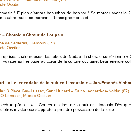
nde Occitan
 lemosin ! E plen d’autras besunhas de bon far ! Se marcar avant lo 
e’n saubre mai e se marcar – Renseignements et…
e – Chorale « Chœur de Loups »
e de Sédières, Clergoux (19)
nde Occitan
et reprises chaleureuses des tubes de Nadau, la chorale corrézienne «
n voyage authentique au cœur de la culture occitane. Leur énergie col
d : « Le légendaire de la nuit en Limousin » – Jan-Francés Vinh
lier, 3 Place Gay-Lussac, Sent Liunard – Saint-Léonard-de-Noblat (87)
IEO Lemosin, Monde Occitan
nuech te pòrta… » – Contes et dires de la nuit en Limousin Dès que
d’êtres mystérieux s’apprête à prendre possession de la terre…