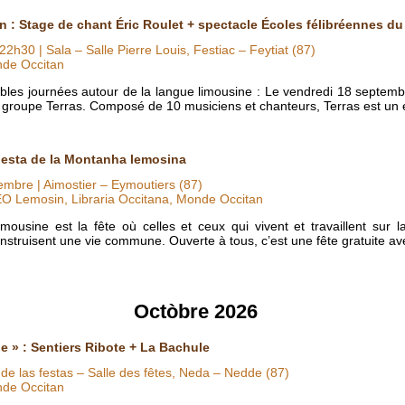
n : Stage de chant Éric Roulet + spectacle Écoles félibréennes d
22h30
| Sala – Salle Pierre Louis, Festiac – Feytiat (87)
nde Occitan
les journées autour de la langue limousine : Le vendredi 18 septemb
le groupe Terras. Composé de 10 musiciens et chanteurs, Terras est u
 Festa de la Montanha lemosina
tembre
| Aimostier – Eymoutiers (87)
EO Lemosin, Libraria Occitana, Monde Occitan
ousine est la fête où celles et ceux qui vivent et travaillent sur 
onstruisent une vie commune. Ouverte à tous, c’est une fête gratuite a
Octòbre 2026
e » : Sentiers Ribote + La Bachule
 de las festas – Salle des fêtes, Neda – Nedde (87)
nde Occitan