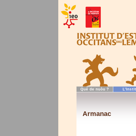
Qué de nuòu ?
L’Insti
Armanac