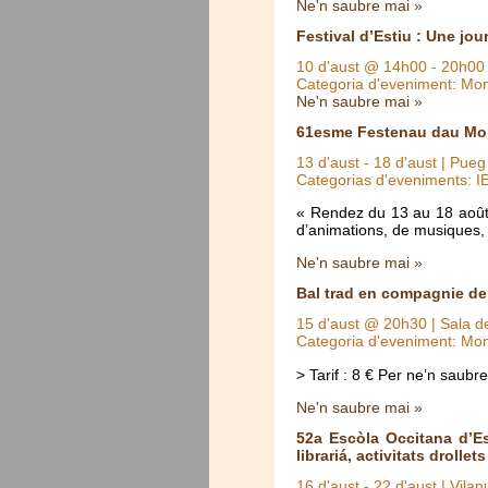
Ne'n saubre mai »
Festival d’Estiu : Une jou
10 d'aust @ 14h00
-
20h00
Categoria d'eveniment: Mo
Ne'n saubre mai »
61esme Festenau dau Mo
13 d'aust
-
18 d'aust
| Pueg 
Categorias d'eveniments: 
« Rendez du 13 au 18 août
d’animations, de musiques, 
Ne'n saubre mai »
Bal trad en compagnie de 
15 d'aust @ 20h30
| Sala de
Categoria d'eveniment: Mo
> Tarif : 8 € Per ne’n sau
Ne'n saubre mai »
52a Escòla Occitana d’Est
librariá, activitats drollets
16 d'aust
-
22 d'aust
| Vilan