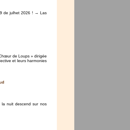
29 de julhet 2026 ! → Las
 Chœur de Loups » dirigée
lective et leurs harmonies
aud
 la nuit descend sur nos