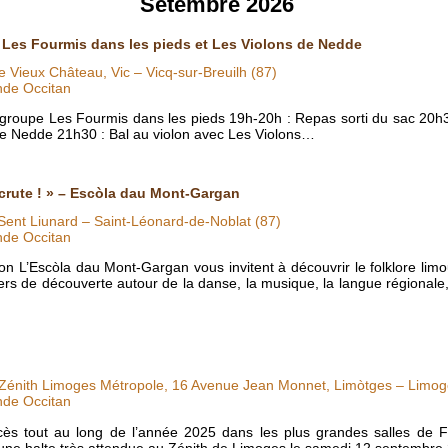
Setembre 2026
c Les Fourmis dans les pieds et Les Violons de Nedde
e Vieux Château, Vic – Vicq-sur-Breuilh (87)
nde Occitan
 groupe Les Fourmis dans les pieds 19h-20h : Repas sorti du sac 20h
 de Nedde 21h30 : Bal au violon avec Les Violons…
ecrute ! » – Escòla dau Mont-Gargan
Sent Liunard – Saint-Léonard-de-Noblat (87)
nde Occitan
n L’Escòla dau Mont-Gargan vous invitent à découvrir le folklore limo
ers de découverte autour de la danse, la musique, la langue régionale,
Zénith Limoges Métropole, 16 Avenue Jean Monnet, Limòtges – Limog
nde Occitan
cès tout au long de l’année 2025 dans les plus grandes salles de F
une halte très attendue au Zénith de Limoges le samedi 12 septembr