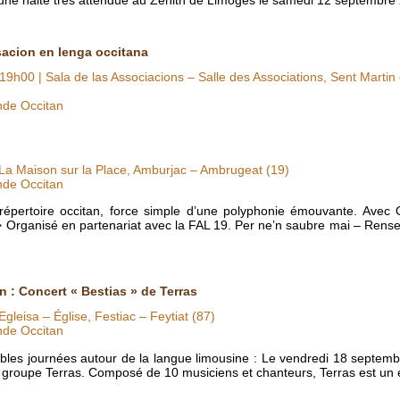
sacion en lenga occitana
19h00
| Sala de las Associacions – Salle des Associations, Sent Martin
nde Occitan
La Maison sur la Place, Amburjac – Ambrugeat (19)
nde Occitan
le répertoire occitan, force simple d’une polyphonie émouvante. Avec
 Organisé en partenariat avec la FAL 19. Per ne’n saubre mai – Rens
 : Concert « Bestias » de Terras
Egleisa – Église, Festiac – Feytiat (87)
nde Occitan
les journées autour de la langue limousine : Le vendredi 18 septemb
le groupe Terras. Composé de 10 musiciens et chanteurs, Terras est u