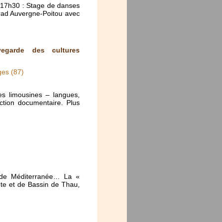
-17h30 : Stage de danses
trad Auvergne-Poitou avec
uvegarde des cultures
ges (87)
es limousines – langues,
ction documentaire. Plus
 de Méditerranée… La «
ète et de Bassin de Thau,