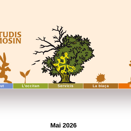
tut
L’occitan
Servicis
La biaça
Mai 2026