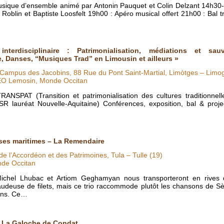
sique d’ensemble animé par Antonin Pauquet et Colin Delzant 14h30
Roblin et Baptiste Loosfelt 19h00 : Apéro musical offert 21h00 : Bal 
 interdisciplinaire : Patrimonialisation, médiations et sa
e, Danses, “Musiques Trad” en Limousin et ailleurs »
 Campus des Jacobins, 88 Rue du Pont Saint-Martial, Limòtges – Limo
IEO Lemosin, Monde Occitan
ANSPAT (Transition et patrimonialisation des cultures traditionnell
R lauréat Nouvelle-Aquitaine) Conférences, exposition, bal & proje
nses maritimes – La Remendaire
 de l’Accordéon et des Patrimoines, Tula – Tulle (19)
nde Occitan
Michel Lhubac et Artiom Geghamyan nous transporteront en rives
audeuse de filets, mais ce trio raccommode plutôt les chansons de S
iens. Ce…
e La Galoche de Condat