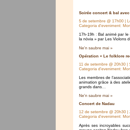
Soirée concert & bal ave
5 de setembre @ 17h00
| L
Categoria d'eveniment: Mo
17h-19h : Bal animé par le
la nòvia » par Les Violons
Ne'n saubre mai »
Opération « Le folklore r
11 de setembre @ 20h30
| 
Categoria d'eveniment: Mo
Les membres de l’associatio
animation grâce à des ateli
grands dans…
Ne'n saubre mai »
Concert de Nadau
12 de setembre @ 20h30
| 
Categoria d'eveniment: Mo
Après ses incroyables suc
groupe occitan Nadau fera 