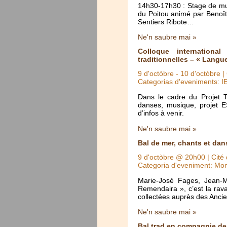
14h30-17h30 : Stage de mu
du Poitou animé par Benoît 
Sentiers Ribote…
Ne'n saubre mai »
Colloque international
traditionnelles – « Langu
9 d'octòbre
-
10 d'octòbre
|
Categorias d'eveniments: 
Dans le cadre du Projet TR
danses, musique, projet ES
d’infos à venir.
Ne'n saubre mai »
Bal de mer, chants et da
9 d'octòbre @ 20h00
| Cité
Categoria d'eveniment: Mo
Marie-José Fages, Jean-
Remendaira », c’est la rav
collectées auprès des Anc
Ne'n saubre mai »
Bal trad en compagnie d