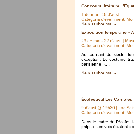
Concours littéraire L’Égla
1 de mai
-
15 d'aust
|
Categoria d'eveniment: Mo
Ne'n saubre mai »
Exposition temporaire « A
23 de mai
-
22 d'aust
| Muse
Categoria d'eveniment: Mo
Au tournant du siècle der
exception. Le costume trad
parisienne ».…
Ne'n saubre mai »
Écofestival Les Carrioles 
9 d'aust @ 19h30
| Lac Sain
Categoria d'eveniment: Mo
Dans le cadre de l’écofestiv
palpite. Les voix éclatent d