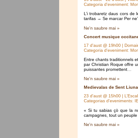
Categoria d'eveniment: Mo
L’i trobaretz daus cors de
tarifas → Se marcar Per n
Ne'n saubre mai »
Concert musique occitan
17 d'aust @ 19h00
| Domain
Categoria d'eveniment: Mo
Entre chants traditionnels 
par Christian Roque offre u
puissantes promettent…
Ne'n saubre mai »
Medievalas de Sent Liunar
23 d'aust @ 15h00
| L’Esca
Categorias d'eveniments: 
« Si tu sabias çò que la 
campagnes, tout un peuple 
Ne'n saubre mai »