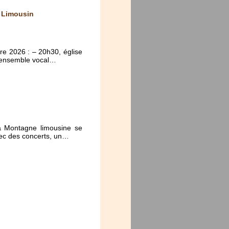
u Limousin
re 2026 : – 20h30, église
n ensemble vocal…
la Montagne limousine se
vec des concerts, un…