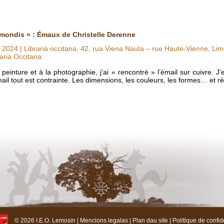
mondis » : Émaux de Christelle Derenne
u 2024
| Librariá occitana, 42, rua Viena Nauta – rue Haute-Vienne, Li
aria Occitana
peinture et à la photographie, j’ai « rencontré » l’émail sur cuivre. 
ail tout est contrainte. Les dimensions, les couleurs, les formes… et ré
© 2026 I.E.O. Lemosin |
Mencions legalas
|
Plan dau site
|
Politique de confide