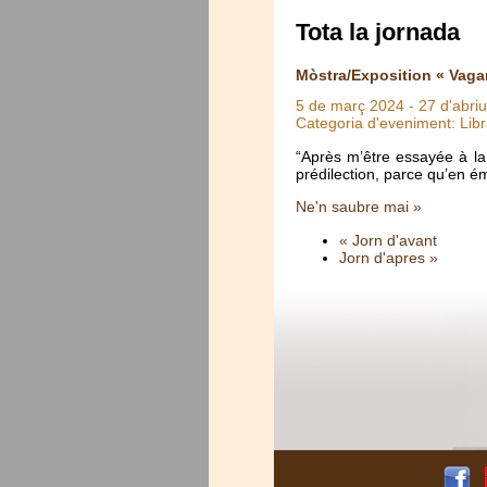
Tota la jornada
Mòstra/Exposition « Vaga
5 de març 2024
-
27 d'abri
Categoria d'eveniment: Libr
“Après m’être essayée à la 
prédilection, parce qu’en ém
Ne'n saubre mai »
« Jorn d'avant
Jorn d'apres »