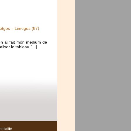
mòtges – Limoges (87)
J’en ai fait mon médium de
aliser le tableau […]
ntialité