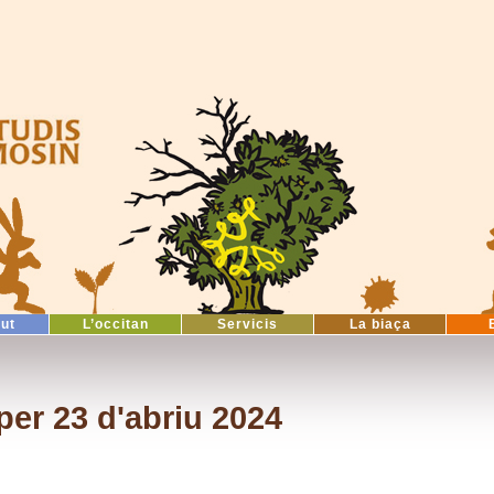
tut
L’occitan
Servicis
La biaça
er 23 d'abriu 2024