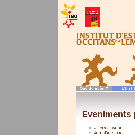
Qué de nuòu ?
L’Insti
Eveniments p
« Jorn d'avant
Jorn d'apres »