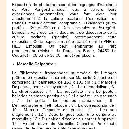
Exposition de photographies et témoignages d’habitants
du Parc Périgord-Limousin qui, à travers leurs
expériences personnelles, vous font vivre leur
attachement à la culture occitane. L’exposition, en
français maillé d’occitan, comprend 9 kakémonos (auto-
portés – 80 x 200 cm). Des fascicules « Peiregòrd-
Lemosin, País occitan », document de découverte de la
culture occitane (gratuits) accompagnent cette
exposition. Cette exposition a été réalisée par le PNR et
l’IEO Limousin. On peut l’emprunter au Parc
gratuitement (Maison du Parc, La Barde, 24450 La
Coquille) – 05 53 55 36 00 – info@pnrpl.com.
Marcelle Delpastre :
La Bibliothèque francophone multimédia de Limoges
prête une exposition itinérante sur Marcelle Delpastre qui
comprend 14 panneaux de 150 x 100 cm : 1 : Marcelle
Delpastre, poète et paysanne ; 2 : La mémorialiste ; 3 :
La chroniqueuse ; 4 : La nouvelliste ; 5 : Le poète :
ballades et proses poétiques ; 6 : Le poète : les psaumes
; 7 : Le poète : les poèmes dramatiques ; 8 :
L’ethnographe et l’ethnologue ; 9 : La correspondance ;
10 : Marcelle Delpastre en public ; 11 : Les arts
d’agrément ; 12 : Deux langues pour une écriture au
masculin ; 13 : Du cahier d’écolier au carnet à spirale ;
14 : Vie et œuvre de Marcelle Delpastre. Pour toute
demande de prêt, écrire à bfm@bm-limoges.fr.