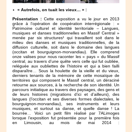
« Autrefois, on tuait les vieux… » :
Présentation :
Cette exposition a vu le jour en 2013
grâce à l’opération de coopération interrégionale : «
Patrimoine culturel et identité territoriale – Langues,
musiques et danses traditionnelles en Massif Central »
menée par six structures¹ qui travaillent soit dans le
milieu des danses et musiques traditionnelles, de la
diffusion culturelle, soit dans le domaine des langues
(occitan et bourguignon-morvandiau). Elle comprend
onze valises pour nous raconter les « pays » du Massif
central, au travers d’une quête vers celle qui fut oubliée,
reléguée aux oubliettes de l’histoire et qui a bien failli
disparaître… Sous la houlette de la vieille et du vieux,
derniers tenants de la mémoire de cette mosaïque de
territoires qui composent le Massif central, un déraciné
retourne aux sources, à la recherche de son identité. Un
parcours initiatique au travers des paysages, des gens et
de leurs histoires (migrations d’ici et d’ailleurs), des
langues (l’occitan et ses diverses formes dialectales, le
bourguignon-morvandiau), ses instruments et leurs
musiques, et surtout sa danse, et quelle danse ! La
bourrée… Voici un petit film réalisé par 7ALimoges
lorsque l’exposition fut présentée pour la première fois
en Limousin, au mois de mai 2014 :