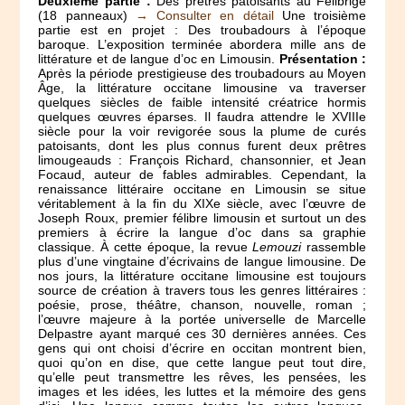
Deuxième partie :
Des prêtres patoisants au Félibrige
(18 panneaux)
→ Consulter en détail
Une troisième
partie est en projet : Des troubadours à l’époque
baroque. L’exposition terminée abordera mille ans de
littérature et de langue d’oc en Limousin.
Présentation :
Après la période prestigieuse des troubadours au Moyen
Âge, la littérature occitane limousine va traverser
quelques siècles de faible intensité créatrice hormis
quelques œuvres éparses. Il faudra attendre le XVIIIe
siècle pour la voir revigorée sous la plume de curés
patoisants, dont les plus connus furent deux prêtres
limougeauds : François Richard, chansonnier, et Jean
Focaud, auteur de fables admirables. Cependant, la
renaissance littéraire occitane en Limousin se situe
véritablement à la fin du XIXe siècle, avec l’œuvre de
Joseph Roux, premier félibre limousin et surtout un des
premiers à écrire la langue d’oc dans sa graphie
classique. À cette époque, la revue
Lemouzi
rassemble
plus d’une vingtaine d’écrivains de langue limousine. De
nos jours, la littérature occitane limousine est toujours
source de création à travers tous les genres littéraires :
poésie, prose, théâtre, chanson, nouvelle, roman ;
l’œuvre majeure à la portée universelle de Marcelle
Delpastre ayant marqué ces 30 dernières années. Ces
gens qui ont choisi d’écrire en occitan montrent bien,
quoi qu’on en dise, que cette langue peut tout dire,
qu’elle peut transmettre les rêves, les pensées, les
images et les idées, les luttes et la mémoire des gens