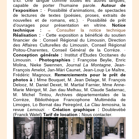
d’ici. Une langue comme toutes les autres langues,
capable de porter l’humaine parole.
Autour de
l’exposition :
· Possibilité d’animations, de spectacles
de lectures de textes (poésies, proses, extraits de
nouvelles et de romans, etc.). · Possibilité de prêt
d’ouvrages pour présentation en vitrine.
Notice
technique :
→ Consulter la notice technique
Réalisation :
· Cette exposition a bénéficié du soutien
financier de : Conseil Régional du Limousin, Direction
des Affaires Culturelles du Limousin, Conseil Régional
Poitou-Charentes, Conseil Général de la Corrèze. ·
Conception générale :
Institut d’Études Occitanes du
Limousin. ·
Photographies :
Françoise Beylie, Enric
Molina, Nieke Swennen, Journal
La Montagne
, Jean-
François Amelot, Jan-Màri Caunet, Jean-Loup Le Maître,
Frédéric Magnoux.
Remerciements pour le prêt de
photos à :
Mme Bouquet, M. Jean Delage, M. François
Delooz, M. Daniel Dexet, M. Martial Farnier, Mme Anne-
Marie Mérigot, M. Jan dau Melhau, M. Claude Sadarnac,
M. Michel Tintou, Archives départementales de la
Corrèze, Bibliothèque Francophone Multimédia de
Limoges, Lo Bornat dau Peiregòrd,
La Clau lemosina
, la
revue
Lemouzi
. ·
Création graphique :
Doublevébé
(Franck Watel)
Tarif de location :
Nous contacter.