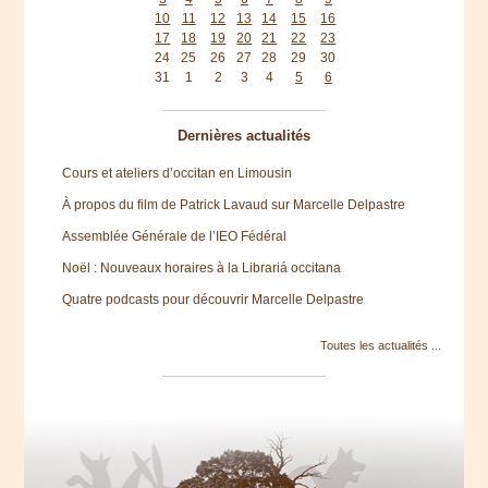
10
11
12
13
14
15
16
17
18
19
20
21
22
23
24
25
26
27
28
29
30
31
1
2
3
4
5
6
Dernières actualités
Cours et ateliers d’occitan en Limousin
À propos du film de Patrick Lavaud sur Marcelle Delpastre
Assemblée Générale de l’IEO Fédéral
Noël : Nouveaux horaires à la Librariá occitana
Quatre podcasts pour découvrir Marcelle Delpastre
Toutes les actualités ...