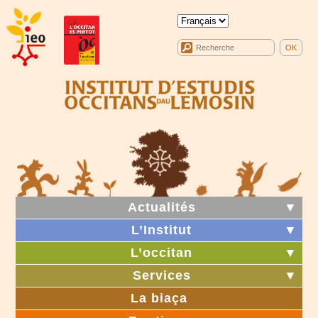
Actualités
▼
L’Institut
▼
L’occitan
▼
Services
▼
La biaça