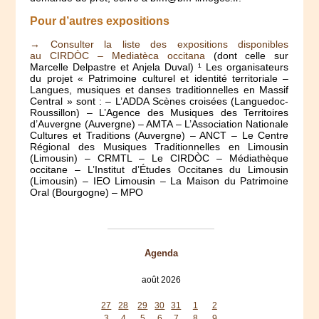
Pour d’autres expositions
→ Consulter la liste des expositions disponibles
au CIRDÒC – Mediatèca occitana
(dont celle sur
Marcelle Delpastre et Anjela Duval) ¹ Les organisateurs
du projet « Patrimoine culturel et identité territoriale –
Langues, musiques et danses traditionnelles en Massif
Central » sont : – L’ADDA Scènes croisées (Languedoc-
Roussillon) – L’Agence des Musiques des Territoires
d’Auvergne (Auvergne) – AMTA – L’Association Nationale
Cultures et Traditions (Auvergne) – ANCT – Le Centre
Régional des Musiques Traditionnelles en Limousin
(Limousin) – CRMTL – Le CIRDÒC – Médiathèque
occitane – L’Institut d’Études Occitanes du Limousin
(Limousin) – IEO Limousin – La Maison du Patrimoine
Oral (Bourgogne) – MPO
Agenda
août 2026
lun
mar
mer
jeu
ven
sam
dim
27
28
29
30
31
1
2
3
4
5
6
7
8
9