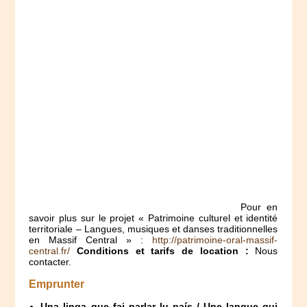
Pour en
savoir plus sur le projet « Patrimoine culturel et identité
territoriale – Langues, musiques et danses traditionnelles
en Massif Central » :
http://patrimoine-oral-massif-
central.fr/
Conditions et tarifs de location :
Nous
contacter.
Emprunter
Una linga que fai parlar lu país / Une langue qui