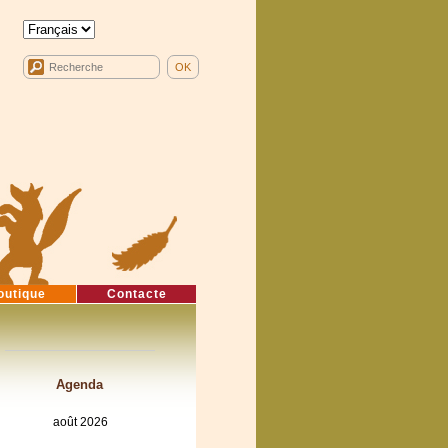
outique
Contacte
Agenda
août 2026
lun
mar
mer
jeu
ven
sam
dim