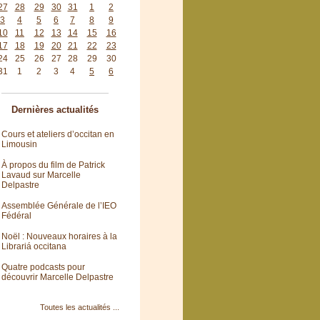
27
28
29
30
31
1
2
3
4
5
6
7
8
9
10
11
12
13
14
15
16
17
18
19
20
21
22
23
24
25
26
27
28
29
30
31
1
2
3
4
5
6
Dernières actualités
Cours et ateliers d’occitan en
Limousin
À propos du film de Patrick
Lavaud sur Marcelle
Delpastre
Assemblée Générale de l’IEO
Fédéral
Noël : Nouveaux horaires à la
Librariá occitana
Quatre podcasts pour
découvrir Marcelle Delpastre
Toutes les actualités ...