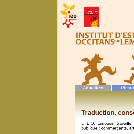
Actualités
L’Insti
Traduction, conse
L’I.E.O. Limousin travail
publique : commerçants, artis