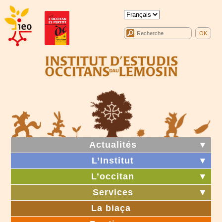
Actualités
▼
L’Institut
▼
L’occitan
▼
Services
▼
La biaça