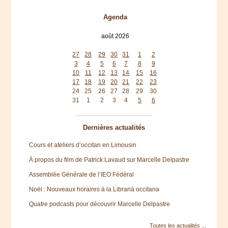
Agenda
août 2026
lun
mar
mer
jeu
ven
sam
dim
27
28
29
30
31
1
2
3
4
5
6
7
8
9
10
11
12
13
14
15
16
17
18
19
20
21
22
23
24
25
26
27
28
29
30
31
1
2
3
4
5
6
Dernières actualités
Cours et ateliers d’occitan en Limousin
À propos du film de Patrick Lavaud sur Marcelle Delpastre
Assemblée Générale de l’IEO Fédéral
Noël : Nouveaux horaires à la Librariá occitana
Quatre podcasts pour découvrir Marcelle Delpastre
Toutes les actualités ...