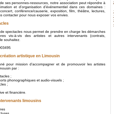
t de ses personnes-ressources, notre association peut répondre à
mation et d’organisation d’événementiel dans ces domaines :
concert, conférence/causerie, exposition, film, théâtre, lectures,
s contacter pour nous exposer vos envies.
acles
r de spectacles nous permet de prendre en charge les démarches
ières vis-à-vis des artistes et autres intervenants (contrats,
 le souhaitez.
003495
 création artistique en Limousin
onné pour mission d’accompagner et de promouvoir les artistes
mousin par :
tacles ;
orts phonographiques et audio-visuels ;
cles ;
ive et financière.
intervenants limousins
ures
ctures