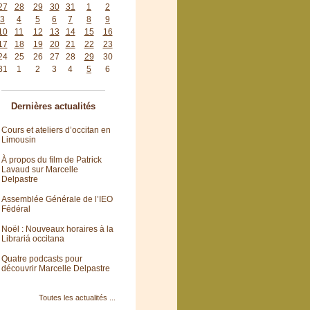
27
28
29
30
31
1
2
3
4
5
6
7
8
9
10
11
12
13
14
15
16
17
18
19
20
21
22
23
24
25
26
27
28
29
30
31
1
2
3
4
5
6
Dernières actualités
Cours et ateliers d’occitan en
Limousin
À propos du film de Patrick
Lavaud sur Marcelle
Delpastre
Assemblée Générale de l’IEO
Fédéral
Noël : Nouveaux horaires à la
Librariá occitana
Quatre podcasts pour
découvrir Marcelle Delpastre
Toutes les actualités ...