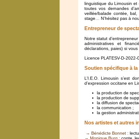
linguistique du Limousin e
toutes vos demandes d’ani
veillée/balade contée, bal, 
stage… N’hésitez pas à nou
Entrepreneur de spect
Notre statut d’entrepreneu
administratives et financ
déclarations, paies) si vous
Licence PLATESV-D-2022-
Soutien spécifique à la
L’I.E.O. Limousin s’est d
d’expression occitane en Li
la production de spec
la production de supp
la diffusion de specta
la communication ;
la gestion administrat
Nos artistes et autres 
→ Bénédicte Bonnet
: lect
→ Monique Burg
: conte, le