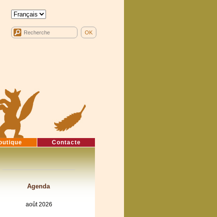
outique
Contacte
Agenda
août 2026
lun
mar
mer
jeu
ven
sam
dim