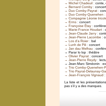
→ Michel Chadeuil
: conte,
→ Bernard Comby
: concert
→ Duo Comby-Payrat
: con
→ Duo Comby-Quenehen
:
→ Compagnie Léonie tricot
→ Erms
: concert
→ Françoise Étay
: confére
→ Marie-France Houdart
: 
→ Jean-Claude Jarry
: cont
→ Jean-Pierre Lacombe
: c
→ Los d’a Roier
: bal
→ Lunh de Pili
: concert
→ Jan dau Melhau
: confér
→ Parar lo lop : théâtre
→ Olivier Payrat
: concert
→ Jean-Pierre Reydy
: lect
→ Jean-Marc Siméonin : exp
→ Trio Comby-Quenehen-Pa
→ Trio Payrat-Delaunay-Gal
→ Jean-François Vignaud
:
La liste et les présentati
pas s’il y a des manques.