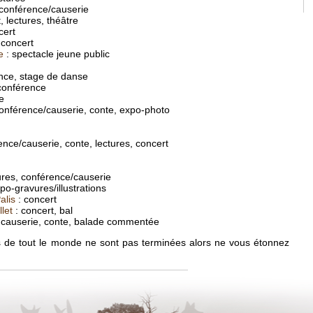
 conférence/causerie
, lectures, théâtre
cert
 concert
e
: spectacle jeune public
nce, stage de danse
conférence
e
onférence/causerie, conte, expo-photo
ence/causerie, conte, lectures, concert
ures, conférence/causerie
o-gravures/illustrations
lis
: concert
let
: concert, bal
 causerie, conte, balade commentée
ons de tout le monde ne sont pas terminées alors ne vous étonnez