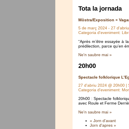
Tota la jornada
Mòstra/Exposition « Vaga
5 de març 2024
-
27 d'abri
Categoria d'eveniment: Libr
“Après m’être essayée à la 
prédilection, parce qu’en ém
Ne'n saubre mai »
20h00
Spectacle folklorique L’E
27 d'abriu 2024 @ 20h00
| 
Categoria d'eveniment: Mo
20h00 : Spectacle folklori
avec Roule et Ferme Derrièr
Ne'n saubre mai »
« Jorn d'avant
Jorn d'apres »