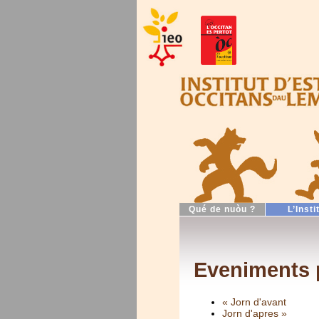
Qué de nuòu ?
L’Insti
Eveniments p
« Jorn d'avant
Jorn d'apres »