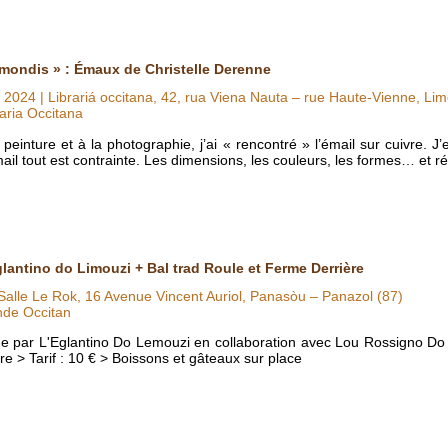
mondis » : Émaux de Christelle Derenne
u 2024
| Librariá occitana, 42, rua Viena Nauta – rue Haute-Vienne, Li
aria Occitana
peinture et à la photographie, j’ai « rencontré » l’émail sur cuivre. 
ail tout est contrainte. Les dimensions, les couleurs, les formes… et ré
glantino do Limouzi + Bal trad Roule et Ferme Derrière
Salle Le Rok, 16 Avenue Vincent Auriol, Panasòu – Panazol (87)
nde Occitan
que par L'Eglantino Do Lemouzi en collaboration avec Lou Rossigno Do 
e > Tarif : 10 € > Boissons et gâteaux sur place