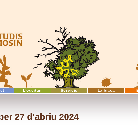
tut
L’occitan
Servicis
La biaça
er 27 d'abriu 2024