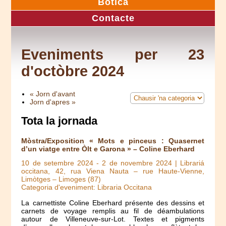
Botica
Contacte
Eveniments per 23
d'octòbre 2024
« Jorn d'avant
Jorn d'apres »
Tota la jornada
Mòstra/Exposition « Mots e pinceus : Quasernet
d’un viatge entre Òlt e Garona » – Coline Eberhard
10 de setembre 2024
-
2 de novembre 2024
| Librariá
occitana, 42, rua Viena Nauta – rue Haute-Vienne,
Limòtges – Limoges (87)
Categoria d'eveniment: Libraria Occitana
La carnettiste Coline Eberhard présente des dessins et
carnets de voyage remplis au fil de déambulations
autour de Villeneuve-sur-Lot. Textes et pigments