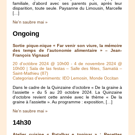
familiale, d’abord avec ses parents puis, après leur
disparition, toute seule. Paysanne du Limousin, Marcelle
[…]
Ne'n saubre mai »
Ongoing
Sortie pique-nique « Far venir son viure, la mémoire
des temps de l’autonomie alimentaire » – Jean-
François Vignaud
20 d'octòbre 2024 @ 10h00
-
4 de novembre 2024 @
10h00
| Sala de las festas – Salle des fêtes, Samatiá –
Saint-Mathieu (87)
Categorias d'eveniments: IEO Lemosin, Monde Occitan
Dans le cadre de la Quinzaine d'octobre « De la graine à
l'assiette » du 5 au 20 octobre 2024. La Quinzaine
d'octobre revient cette année avec le thème « De la
graine à l'assiette ». Au programme : exposition, […]
Ne'n saubre mai »
14h30
Atelier cuisine « Batalhar e topinar » : Recettes