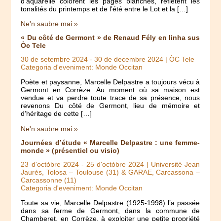
d’aquarelle colorent les pages blanches, reflètent les
tonalités du printemps et de l’été entre le Lot et la […]
Ne'n saubre mai »
« Du côté de Germont » de Renaud Fély en linha sus
Òc Tele
30 de setembre 2024
-
30 de decembre 2024
| ÒC Tele
Categoria d'eveniment: Monde Occitan
Poète et paysanne, Marcelle Delpastre a toujours vécu à
Germont en Corrèze. Au moment où sa maison est
vendue et va perdre toute trace de sa présence, nous
revenons Du côté de Germont, lieu de mémoire et
d’héritage de cette […]
Ne'n saubre mai »
Journées d’étude « Marcelle Delpastre : une femme-
monde » (présentiel ou visio)
23 d'octòbre 2024
-
25 d'octòbre 2024
| Université Jean
Jaurès, Tolosa – Toulouse (31) & GARAE, Carcassona –
Carcassonne (11)
Categoria d'eveniment: Monde Occitan
Toute sa vie, Marcelle Delpastre (1925-1998) l’a passée
dans sa ferme de Germont, dans la commune de
Chamberet, en Corrèze, à exploiter une petite propriété