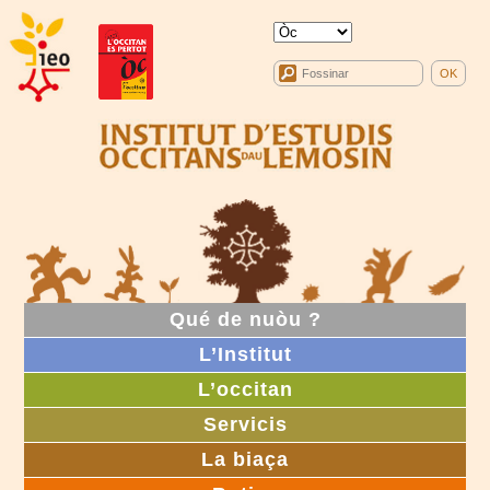
Qué de nuòu ?
L’Institut
L’occitan
Servicis
La biaça